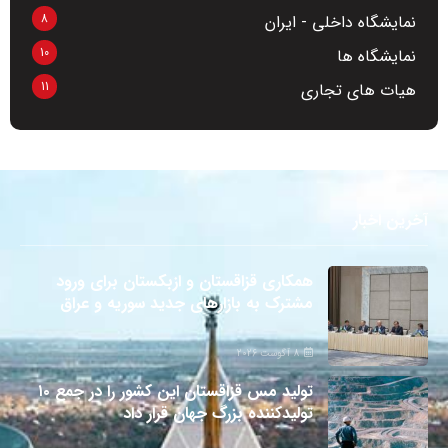
8
نمایشگاه داخلی - ایران
10
نمایشگاه ها
11
هیات های تجاری
آخرین اخبار
همکاری قزاقستان و ازبکستان برای ورود
مشترک به بازارهای جدید سوریه و عراق
8 آگوست 2026
تولید مس قزاقستان این کشور را در جمع ۱۰
تولیدکننده بزرگ جهان قرار داد