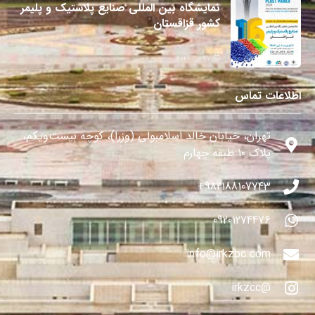
نمایشگاه بین المللی صنایع پلاستیک و پلیمر
کشور قزاقستان
27 می 2024
اطلاعات تماس
تهران، خیابان خالد اسلامبولی (وزرا)، کوچه بیست‌ویکم،
پلاک ۱۰ طبقه چهارم
982188107743+
09201274476
info@irkzbc.com
@irkzcc