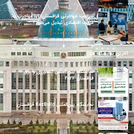
6 آگوست 2026
سیاست مهاجرتی قزاقستان؛ آیا مهاجرت به
مزیت اقتصادی تبدیل می‌شود؟
6 آگوست 2026
آخرین نمایشگاه ها
نمایشگاه بین المللی کشاورزی و برق
قزاقستان 2024
26 جولای 2024
نمایشگاه بین‌المللی KazBuild قزاقستان
20 جولای 2024