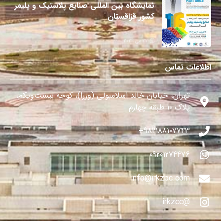
نمایشگاه بین المللی صنایع پلاستیک و پلیمر
کشور قزاقستان
27 می 2024
اطلاعات تماس
تهران، خیابان خالد اسلامبولی (وزرا)، کوچه بیست‌ویکم،
پلاک ۱۰ طبقه چهارم
982188107743+
09201274476
info@irkzbc.com
@irkzcc