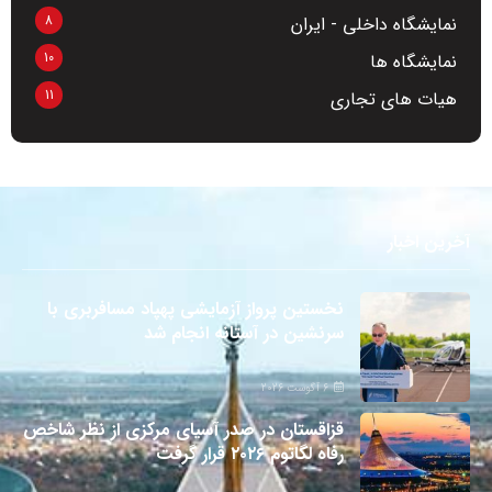
8
نمایشگاه داخلی - ایران
10
نمایشگاه ها
11
هیات های تجاری
آخرین اخبار
نخستین پرواز آزمایشی پهپاد مسافربری با
سرنشین در آستانه انجام شد
6 آگوست 2026
قزاقستان در صدر آسیای مرکزی از نظر شاخص
رفاه لگاتوم ۲۰۲۶ قرار گرفت