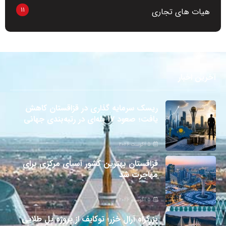
11
هیات های تجاری
آخرین اخبار
ریسک سرمایه گذاری در قزاقستان کاهش
یافت؛ صعود ۱۷ پله‌ای در رتبه‌بندی جهانی
5 آگوست 2026
قزاقستان بهترین کشور آسیای مرکزی برای
مهاجرت شد
5 آگوست 2026
بزرگراه آرال خزر؛ توکایف از پروژه پل طلایی