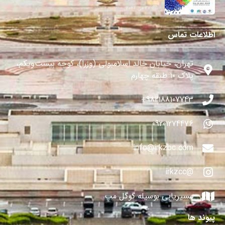
27 می 2024
اطلاعات تماس
تهران، خیابان خالد اسلامبولی (وزرا)، کوچه بیست‌ویکم،
پلاک ۱۰ طبقه چهارم
982188107743+
09201274476
info@irkzbc.com
@irkzcc
مسیریابی بوسیله گوگل مپ
پیوند ها