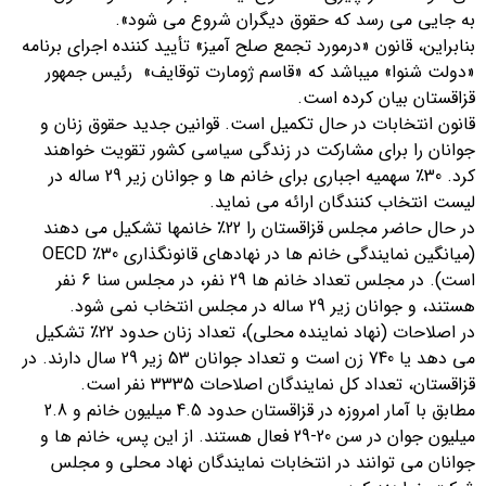
به جایی می رسد که حقوق دیگران شروع می شود».
بنابراین، قانون «درمورد تجمع صلح آمیز» تأیید کننده اجرای برنامه
«دولت شنوا» میباشد که «قاسم ژومارت توقایف» رئیس جمهور
قزاقستان بیان کرده است.
قانون انتخابات در حال تکمیل است. قوانین جدید حقوق زنان و
جوانان را برای مشارکت در زندگی سیاسی کشور تقویت خواهند
کرد. 30٪ سهمیه اجباری برای خانم ها و جوانان زیر 29 ساله در
لیست انتخاب کنندگان ارائه می نماید.
در حال حاضر مجلس قزاقستان را 22٪ خانمها تشکیل می دهند
(میانگین نمایندگی خانم ها در نهادهای قانونگذاری 30٪ OECD
است). در مجلس تعداد خانم ها 29 نفر، در مجلس سنا 6 نفر
هستند، و جوانان زیر 29 ساله در مجلس انتخاب نمی شود.
در اصلاحات (نهاد نماینده محلی)، تعداد زنان حدود 22٪ تشکیل
می دهد یا 740 زن است و تعداد جوانان 53 زیر 29 سال دارند. در
قزاقستان، تعداد کل نمایندگان اصلاحات 3335 نفر است.
مطابق با آمار امروزه در قزاقستان حدود 4.5 میلیون خانم و 2.8
میلیون جوان در سن 20-29 فعال هستند. از این پس، خانم ها و
جوانان می توانند در انتخابات نمایندگان نهاد محلی و مجلس