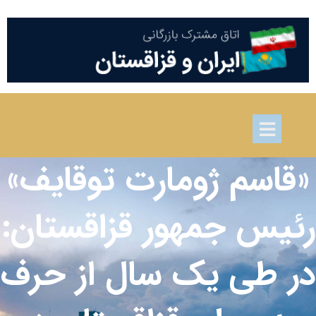
«قاسم ژومارت توقایف»
رئیس جمهور قزاقستان:
در طی یک سال از حرف