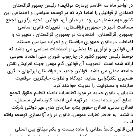
در اواخر ماه مه «قاسم ژومارت توقایف» رئیس جمهور قزاقستان
تعدادی از قوانینی را امضا كرد كه در توسعه سیاسی و اجتماعی این
كشور مهم بشمار می رود. در میان آن، قوانین نحوه برگزاری تجمع
مسالمت آمیز در جمهوری قزاقستان ، تغییرات قانون اساسی
جمهوری قزاقستان، انتخابات در جمهوری قزاقستان ، تغییرات و
اضافات در قانون جمهوری قزاقستان و احزاب سیاسی هستند.
این قوانین و نوآوری ها بخشی از اصلاحات سیاسی می باشد که
توسط رئیس جمهور کشور در چارچوب شورای ملی اعتماد عمومی
ارائه شده است. تصویب آن قوانین گام مهمی جهت افزایش نقش
جامعه مدنی می باشد. قوانین جدید در قزاقستان ارزشهای دیگری
همچون تکثرگرایی عقاید، دیدگاه و نظرات جایگزین، موقعیت
سازنده و مسئولیت را تقویت خواهند کرد.
بنابراین، قانون جدید در مورد تظاهرات باعث تنظیم حقوق تجمع
صلح آمیز شده است. در تهیه این لایحه کارشناسان مستقل،
فعالان مدنی، فعالان حقوق بشر، سازمان های غیر دولتی شرکت
داشتند. به خاطر نظرات عمومی، قانون در راه آزادسازی توسعه یافته
است.
این قانون کاملاً مطابق با ماده بیست و یکم میثاق بین المللی