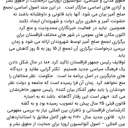
حقوق مدنی و سیاسی، کنوانسیون اروپایی درحمایت از حقوق بشر
و آزادی های اساسی سازگار است. در این سند اصول اساسی تجمع
صلح آمیز بیان می شود: آنها باید قانونی و داوطلبانه باشند نه
خشونت آمیز و خطری برای دولت و شهروندان ایجاد نکنند.
همچنین نباید در فعالیت خبرنگاران محدودیت و منع کرد.
اکنون مکان های عمومی در شهر های مختلف قزاقستان برای
برگزاری تجمع صلح آمیز توسط شهروندان ارائه می شود و زمان
بررسی درخواست برگزاری آن تجمع از 15 روز به 5 روز کاهش می
یابد.
توقایف رئیس جمهور قزاقستان تاکید کرد: «ما در حال شکل دادن
یک فرهنگ سیاسی جدید هستیم. تکثر گرایی عقاید و دیدگاه
های جایگزین در اصل برنامه ما است. حکومت نظر مخالفان را
منع نخواهد کرد. زمان آن فرا رسیده است كه جامعه و دولت نظر
خودشان را باید بطور آشکار بیان كنند». رئیس جمهور خاطرنشان
می کند: «بهتر است این رفتار آگاهانه باشد نه به اجبار».
قانون قبلی 25 سال پیش به تصویب رسیده بود و به گفته
کارشناسان قزاقستانی و ناظران بین المللی نیاز به بررسی مفهومی
دارد. قانون جدید سال 2020 به طور کامل مطابق با استانداردهای
بین المللی – اصول کنوانسیون اروپا برای حمایت از حقوق بشر و