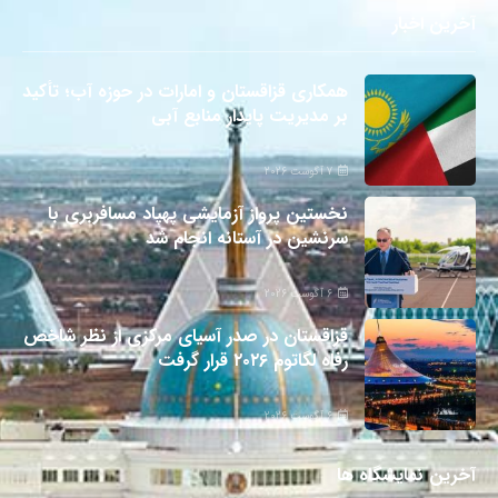
آخرین اخبار
همکاری قزاقستان و امارات در حوزه آب؛ تأکید
بر مدیریت پایدار منابع آبی
7 آگوست 2026
نخستین پرواز آزمایشی پهپاد مسافربری با
سرنشین در آستانه انجام شد
6 آگوست 2026
قزاقستان در صدر آسیای مرکزی از نظر شاخص
رفاه لگاتوم ۲۰۲۶ قرار گرفت
6 آگوست 2026
آخرین نمایشگاه ها