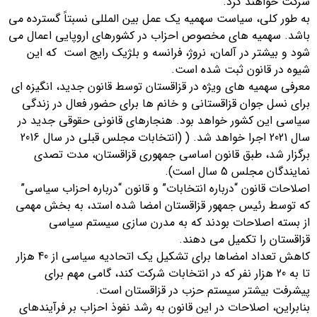
شرکت خواهند کرد.
به طور کلی، سیاست سهمیه یک عمل بین المللی نسبتاً گسترده می
باشد. سهمیه های مخصوص احزاب در کشورهای اروپایی اعمال می
شود و بیشتر در آلمان، نروژ، فرانسه و بلژیک رایج است که این
شیوه در قانون ثبت شده است.
معرفی سهمیه های ویژه در قزاقستان توسط قانون جدید، انگیزه ای
برای نسل جوان قزاقستانی و خانم ها برای حضور فعال در زندگی
سیاسی این کشور خواهد بود. هنجارهای قانونی حقوقی جدید در
سال 2021 اجرا خواهد شد. ( (انتخابات مجلس قبلی در سال 2016
برگزار شد، طبق قانون اساسی جمهوری قزاقستان، مدت تصدی
نمایندگان مجلس 5 سال است).
اصلاحات قانون “درباره انتخابات” و قانون “درباره احزاب سیاسی”
که توسط رئیس جمهور قزاقستان امضا شده استد، به بخش مهمی
از بسته اصلاحات بودند که به مدرن سازی سیستم سیاسی
قزاقستان را تکمیل می دهند.
کاهش تعداد امضاها برای تشکیل یک اتحادیه سیاسی از 40 هزار
تا به 20 هزار نفر که در انتخابات شرکت کند، گامی مهم برای
پیشرفت بیشتر سیستم حزب در قزاقستان است.
بنابراین، اصلاحات در این قانون به رشد نفوذ احزاب بر فرآیندهای