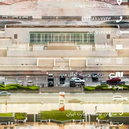
پلاک ۱۰ طبقه چهارم
982188107743+
09201274476
info@irkzbc.com
@irkzcc
مسیریابی بوسیله گوگل مپ
پیوند ها
اتاق بازرگانی ایران
سازمان توسعه تجارت ایران
سفارت ج. ا ایران - آستانه