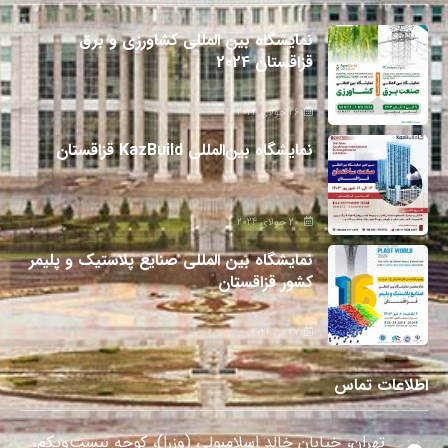
نمایشگاه بین المللی کشاورزی و برق
قزاقستان 2024
26 جولای 2024
نمایشگاه بین‌المللی KazBuild قزاقستان
20 جولای 2024
نمایشگاه بین المللی صنایع پلاستیک و پلیمر
کشور قزاقستان
27 می 2024
اطلاعات تماس
تهران، خیابان خالد اسلامبولی (وزرا)، کوچه بیست‌ویکم،