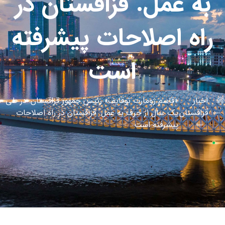
به عمل. قزاقستان در
راه اصلاحات پیشرفته
است
اخبار
«قاسم ژومارت توقایف» رئیس جمهور قزاقستان: در طی
قزاقستان
یک سال از حرف به عمل. قزاقستان در راه اصلاحات
پیشرفته است