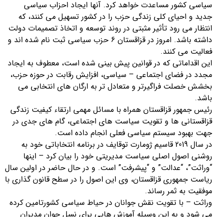
سیاسی کشور مساعدت خواهد کرد. آنها ایجاد احزاب سیاسی
جدید و احیای کلی زندگی حزب را در کشور تسهیل می کنند، که
انتظار می رود تأثیر مثبتی در روند توسعه و اتخاذ تصمیمات دولت
داشته باشد. امروز در قزاقستان 6 حزب سیاسی ثبت نام شده اند و
فعالیت می کنند.
این اقداماتی که در قوانین پیش بینی شده است، معطوف به ایجاد
مجدد در فضای اجتماعی – سیاسی، افزایش رقابت در حوزه حزب،
بخشش خصلت فراگیرتر و متعادل تر به ارگان های انتخابی می
باشد.
رئیس جمهور قزاقستان همراه با مسائل مهمی ارتقاء كیفیت زندگی
قزاقستانی ها و تقویت سیاست های اجتماعی، گام های جدی در
جهت بهبود سیستم سیاسی فعلی انجام داده است.
در سال 2019 قاسیم ژومارت توقایف در برنامه انتخاباتی خود به
روشنی اصول اصلی سیاست مدیریتی خود را بیان کرد – اینها
“وراثت”، “عدالت” و “پیشرفت” است. و در حال حاضر در اولین سال
ریاست جمهوری قزاقستان، وی این اصول را در سطح قانون گذاری با
موفقیت به ثمر رساند.
وراثت – با تقویت نقش جوانان در حیاط سیاسی کشورتامین کرده
می شود و به این وسیله آموزش هایی برای نسل جوان مدیران