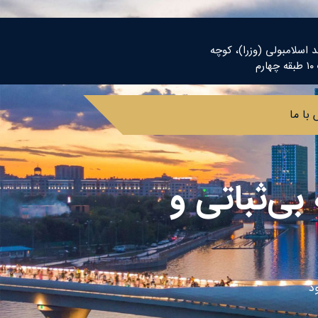
د اسلامبولی (وزرا)، کوچه
م
با ما
بی‌ثباتی و
ود