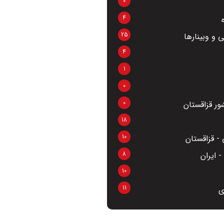
0
4
25
 و وبینارها
4
1
0
0
ر قزاقستان
18
10
- قزاقستان
8
 ایران
10
11
ی