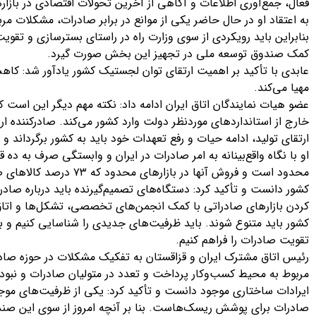
فعال، جمع‌آوری اطلاعات و آگاهی از آخرین تحولات اقتصادی در بازارها
به اعتقاد او در حال حاضر یکی از موانع در برابر صادرات، مشکلات مر
بنابراین باید رویکردی از سوی وزارت راه در راستای بسترسازی و تقو
کمک صندوق توسعه ملی در تجهیز این بخش صورت گیرد.
عابدی با تأکید بر اهمیت ارتقای توان لجستیک کشور یادآور شد: کاهش
مهیا می‌کند.
عضو هیات نمایندگان اتاق ایران ادامه داد: نکته مهم دیگر این است که
خارج از استانداردهای موردنظر دولت وارد کشور می‌کند. صادرکننده ارز 
ارتقای تولید، ادامه حیات و رفع تعهدات خود باید به کشور برگرداند و
او با نگاه واقع‌بینانه به امر صادرات در ایران و وابستگی صرف به ده 
محدود است و فروش آنها در ب
کشور دانست و تأکید کرد: دستگاه‌های تصمیم‌گیرنده باید درباره صاد
کردن بازارهای صادراتی با کمک انجمن‌های تخصصی، تشکل‌ها و اتاق
کشور باید متنوع شوند. باید ظرفیت‌های جدیدی را شناسایی کنیم و با 
تقویت صادرات را فراهم کنیم.
رئیس اتاق مشترک ایران و قزاقستان به تفکیک مشکلات در حوزه ص
مربوط به محیط کسب‌وکار پرداخت و تعدد در متولیان صادرات و نبو
ایرادات ساختاری موجود دانست و تأکید کرد: یکی از ظرفیت‌های موج
صادرات برای پوشش ریسک‌هاست. بنا بر آنچه امروز از سوی این صندو