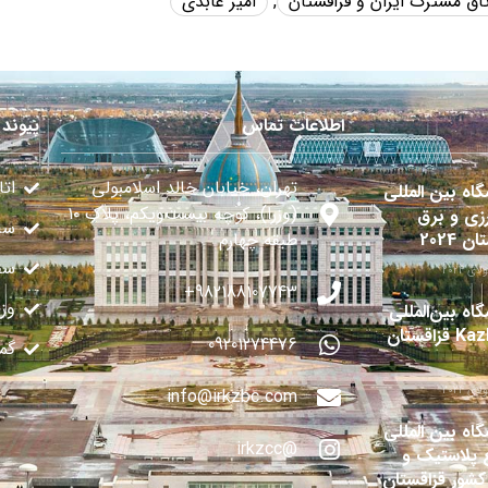
تاق مشترک ایران و قزاقستان
,
امیر عابدی
اطلاعات تماس
پیوند 
تهران، خیابان خالد اسلامبولی
اتا
گاه بین المللی
(وزرا)، کوچه بیست‌ویکم، پلاک ۱۰
زی و برق
سا
ن 2024
طبقه چهارم
سفا
982188107743+
وز
اه بین‌المللی
قزاقستان
09201274476
گم
info@irkzbc.com
گاه بین المللی
@irkzcc
 پلاستیک و
 کشور قزاقستان