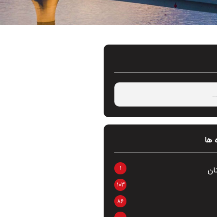
 ها
1
ان
103
86