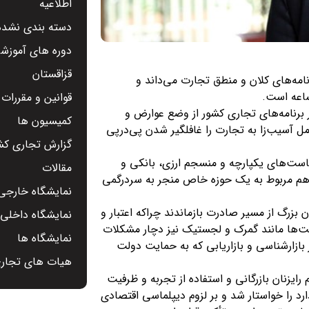
اطلاعیه
دسته بندی نشده
دوره های آموزشی
قزاقستان
مه‌های کلان و منطق تجارت می‌داند و
ساعه است.
قوانین و مقررات
 برنامه‌های تجاری کشور از وضع عوارض و
کمیسیون ها
مل آسیب‌زا به تجارت را غافلگیر شدن پی‌درپی
گزارش تجاری کشو
یاست‌های یکپارچه و منسجم ارزی، بانکی و
مقالات
ور ۵۰ بخشنامه در یک سال آن‌هم مربوط به یک حوزه خاص منجر به سردرگمی
نمایشگاه خارجی 
ن بزرگ از مسیر صادرت بازماندند چراکه اعتبار و
نمایشگاه داخلی -
خت‌ها مانند گمرک و لجستیک نیز دچار مشکلات
نمایشگاه ها
ازارشناسی و بازاریابی که به حمایت دولت
هیات های تجار
 رایزنان بازرگانی و استفاده از تجربه و ظرفیت
را خواستار شد و بر لزوم دیپلماسی اقتصادی