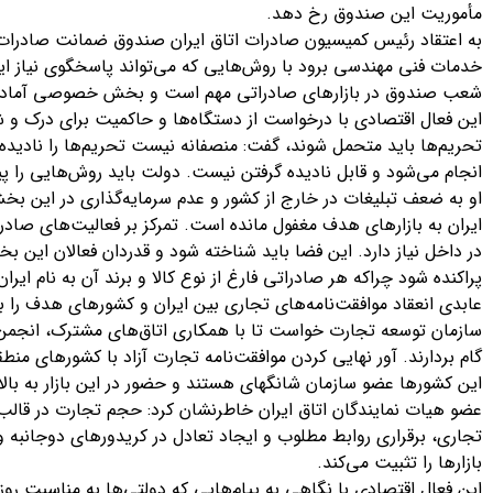
مأموریت این صندوق رخ دهد.
به اعتقاد رئیس کمیسیون صادرات اتاق ایران صندوق ضمانت صادرا
خدمات فنی مهندسی برود با روش‌هایی که می‌تواند پاسخگوی نیاز ای
شعب صندوق در بازارهای صادراتی مهم است و بخش خصوصی آمادگی ه
این فعال اقتصادی با درخواست از دستگاه‌ها و حاکمیت برای درک و 
تحریم‌ها باید متحمل شوند، گفت: منصفانه نیست تحریم‌ها را نادیده بگ
انجام می‌شود و قابل نادیده گرفتن نیست. دولت باید روش‌هایی را پیدا
او به ضعف تبلیغات در خارج از کشور و عدم سرمایه‌گذاری در این بخ
ایران به بازارهای هدف مغفول مانده است. تمرکز بر فعالیت‌های صادرا
در داخل نیاز دارد. این فضا باید شناخته شود و قدردان فعالان این ب
پراکنده شود چراکه هر صادراتی فارغ از نوع کالا و برند آن به نام ایر
عابدی انعقاد موافقت‌نامه‌های تجاری بین ایران و کشورهای هدف را ب
سازمان توسعه تجارت خواست تا با همکاری اتاق‌های مشترک، انجمن‌
گام بردارند. آور نهایی کردن موافقت‌نامه تجارت آزاد با کشورهای منطقه
این کشورها عضو سازمان شانگهای هستند و حضور در این بازار به بال
عضو هیات نمایندگان اتاق ایران خاطرنشان کرد: حجم تجارت در قالب م
تجاری، برقراری روابط مطلوب و ایجاد تعادل در کریدورهای دوجانبه و
بازارها را تثبیت می‌کند.
این فعال اقتصادی با نگاهی به پیام‌هایی که دولتی‌ها به مناسبت روز