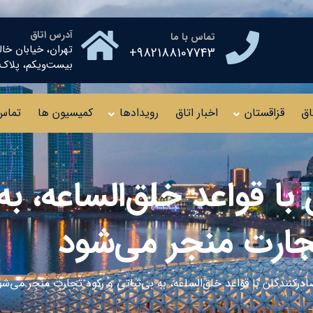
آدرس اتاق
تماس با ما
تهران، خیابان خال
982188107743+
بیست‌ویکم، پلاک ۱۰ طبقه چهار
اق
قزاقستان
اخبار اتاق
رویدادها
کمیسیون ها
تماس 
با قواعد خلق‌الساعه، به 
جارت منجر می‌شود
ادرکنندگان با قواعد خلق‌الساعه، به بی‌ثباتی و رکود تجارت منجر می‌ش