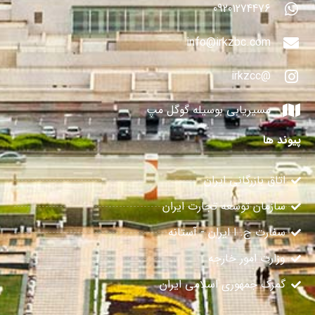
09201274476
info@irkzbc.com
@irkzcc
مسیریابی بوسیله گوگل مپ
پیوند ها
اتاق بازرگانی ایران
سازمان توسعه تجارت ایران
سفارت ج. ا ایران - آستانه
وزارت امور خارجه
گمرک جمهوری اسلامی ایران