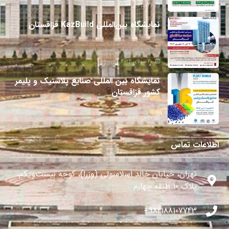
26 جولای 2024
نمایشگاه بین‌المللی KazBuild قزاقستان
20 جولای 2024
نمایشگاه بین المللی صنایع پلاستیک و پلیمر
کشور قزاقستان
27 می 2024
اطلاعات تماس
تهران، خیابان خالد اسلامبولی (وزرا)، کوچه بیست‌ویکم،
پلاک ۱۰ طبقه چهارم
982188107743+