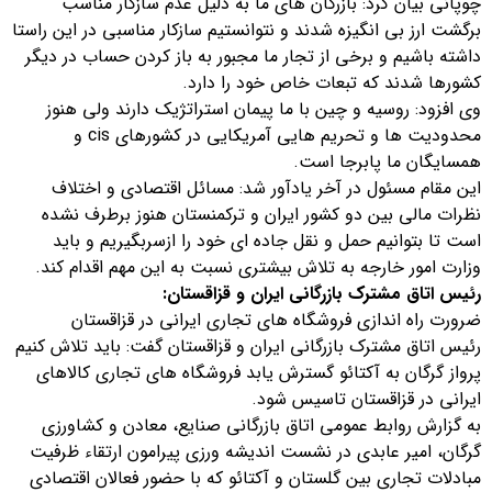
چوپانی بیان کرد: بازرگان های ما به دلیل عدم سازکار مناسب
برگشت ارز بی انگیزه شدند و نتوانستیم سازکار مناسبی در این راستا
داشته باشیم و برخی از تجار ما مجبور به باز کردن حساب در دیگر
کشورها شدند که تبعات خاص خود را دارد.
وی افزود: روسیه و چین با ما پیمان استراتژیک دارند ولی هنوز
محدودیت ها و تحریم هایی آمریکایی در کشورهای cis و
همسایگان ما پابرجا است.
این مقام مسئول در آخر یادآور شد: مسائل اقتصادی و اختلاف
نظرات مالی بین دو کشور ایران و ترکمنستان هنوز برطرف نشده
است تا بتوانیم حمل و نقل جاده ای خود را ازسربگیریم و باید
وزارت امور خارجه به تلاش بیشتری نسبت به این مهم اقدام کند.
رئیس اتاق مشترک بازرگانی ایران و قزاقستان:
ضرورت راه اندازی فروشگاه های تجاری ایرانی در قزاقستان
رئیس اتاق مشترک بازرگانی ایران و قزاقستان گفت: باید تلاش کنیم
پرواز گرگان به آکتائو گسترش یابد فروشگاه های تجاری کالاهای
ایرانی در قزاقستان تاسیس شود.
به گزارش روابط عمومی اتاق بازرگانی صنایع، معادن و کشاورزی
گرگان، امیر عابدی در نشست اندیشه ورزی پیرامون ارتقاء ظرفیت
مبادلات تجاری بین گلستان و آکتائو که با حضور فعالان اقتصادی