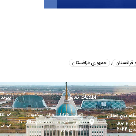
 قزاقستان
,
جمهوری قزاقستان
اطلاعات تماس
پیوند 
تهران، خیابان خالد اسلامبولی
اتا
گاه بین المللی
(وزرا)، کوچه بیست‌ویکم، پلاک ۱۰
زی و برق
سا
ن 2024
طبقه چهارم