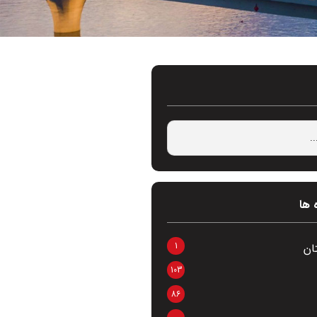
 ها
1
ان
103
86