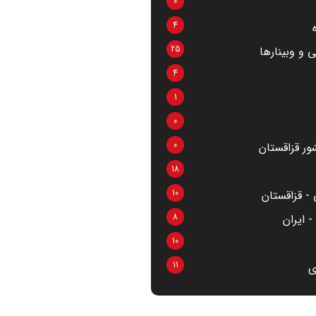
0
4
25
 و وبینارها
4
1
0
0
ر قزاقستان
18
10
- قزاقستان
8
 ایران
10
11
ی