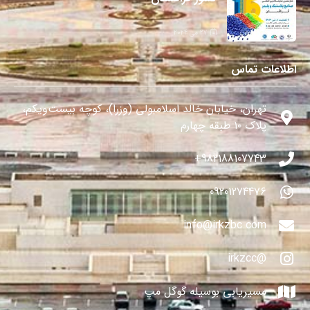
27 می 2024
اطلاعات تماس
تهران، خیابان خالد اسلامبولی (وزرا)، کوچه بیست‌ویکم،
پلاک ۱۰ طبقه چهارم
982188107743+
09201274476
info@irkzbc.com
@irkzcc
مسیریابی بوسیله گوگل مپ