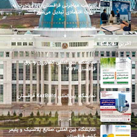
سیاست مهاجرتی قزاقستان؛ آیا مهاجرت به
مزیت اقتصادی تبدیل می‌شود؟
6 آگوست 2026
آخرین نمایشگاه ها
نمایشگاه بین المللی کشاورزی و برق
قزاقستان 2024
26 جولای 2024
نمایشگاه بین‌المللی KazBuild قزاقستان
20 جولای 2024
نمایشگاه بین المللی صنایع پلاستیک و پلیمر
کشور قزاقستان