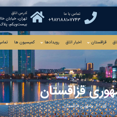
آدرس اتاق
تماس با ما
تهران، خیابان خال
982188107743+
بیست‌ویکم، پلاک ۱۰ طبقه چهار
اق
قزاقستان
اخبار اتاق
رویدادها
کمیسیون ها
تماس 
وری قزاقستان
جمهوری قزاقستان