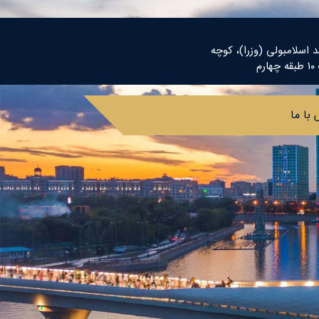
د اسلامبولی (وزرا)، کوچه
م
با ما