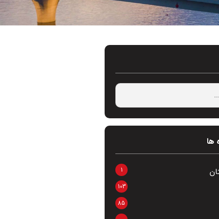
 ها
1
ان
103
85