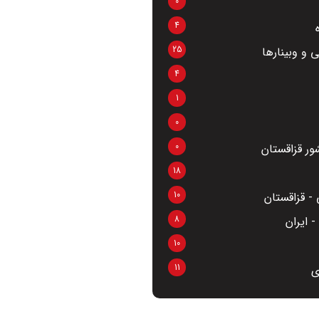
0
4
25
 و وبینارها
4
1
0
0
ر قزاقستان
18
10
- قزاقستان
8
 ایران
10
11
ی