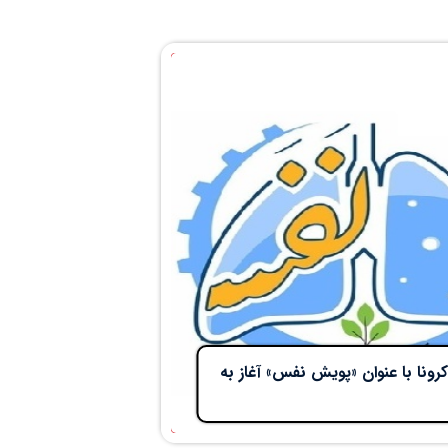
نا با عنوان «پویش نفس» آغاز به