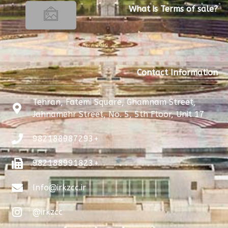
What is Terms of sale?
1 April 2019
Contact Information
Tehran, Fatemi Square, Ghamnam Street,
Jahnamehr Street, No. 5, 5th Floor, Unit 17
982188987293+
982188991823+
Info@irkzcc.ir
@irkzcc