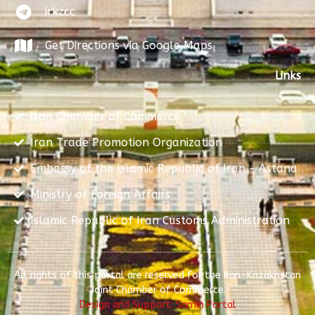
irkzcc
Get Directions via Google Maps
Links
Iran Chamber of Commerce
Iran Trade Promotion Organization
Embassy of the Islamic Republic of Iran - Astana
Ministry of Foreign Affairs
Islamic Republic of Iran Customs Administration
All rights of this portal are reserved for the Iran-Kazakhstan
Joint Chamber of Commerce.
Design and Support: Samin Portal