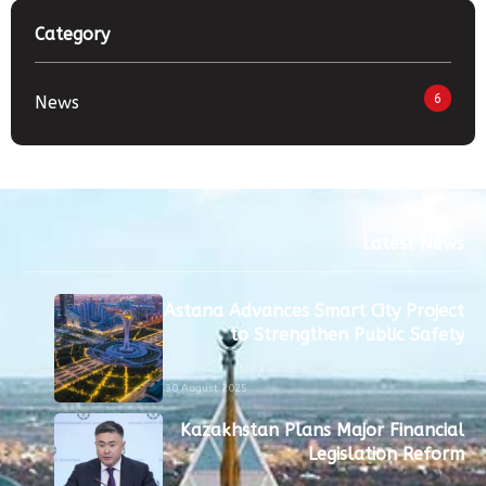
Category
6
News
Latest News
Astana Advances Smart City Project
to Strengthen Public Safety
30 August 2025
Kazakhstan Plans Major Financial
Legislation Reform