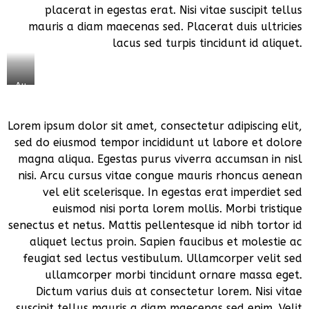
placerat in egestas erat. Nisi vitae suscipit tellus
mauris a diam maecenas sed. Placerat duis ultricies
lacus sed turpis tincidunt id aliquet.
Au
to
mo
Lorem ipsum dolor sit amet, consectetur adipiscing elit,
bil
e
sed do eiusmod tempor incididunt ut labore et dolore
Fac
magna aliqua. Egestas purus viverra accumsan in nisl
tor
nisi. Arcu cursus vitae congue mauris rhoncus aenean
y
vel elit scelerisque. In egestas erat imperdiet sed
euismod nisi porta lorem mollis. Morbi tristique
senectus et netus. Mattis pellentesque id nibh tortor id
aliquet lectus proin. Sapien faucibus et molestie ac
feugiat sed lectus vestibulum. Ullamcorper velit sed
ullamcorper morbi tincidunt ornare massa eget.
Dictum varius duis at consectetur lorem. Nisi vitae
suscipit tellus mauris a diam maecenas sed enim. Velit