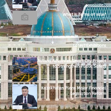
30 August 2025
What is Terms of sale?
1 April 2019
Latest Exhibitions
Astana Advances Smart City Project
to Strengthen Public Safety
30 August 2025
Kazakhstan Plans Major Financial
Legislation Reform
30 August 2025