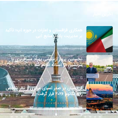
آخرین اخبار
همکاری قزاقستان و امارات در حوزه آب؛ تأکید
بر مدیریت پایدار منابع آبی
7 آگوست 2026
نخستین پرواز آزمایشی پهپاد مسافربری با
سرنشین در آستانه انجام شد
6 آگوست 2026
قزاقستان در صدر آسیای مرکزی از نظر شاخص
رفاه لگاتوم ۲۰۲۶ قرار گرفت
6 آگوست 2026