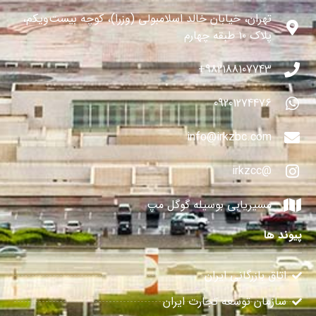
تهران، خیابان خالد اسلامبولی (وزرا)، کوچه بیست‌ویکم،
پلاک ۱۰ طبقه چهارم
982188107743+
09201274476
info@irkzbc.com
@irkzcc
مسیریابی بوسیله گوگل مپ
پیوند ها
اتاق بازرگانی ایران
سازمان توسعه تجارت ایران