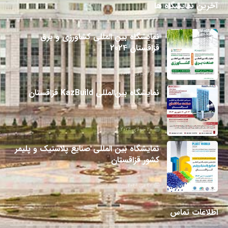
آخرین نمایشگاه ها
نمایشگاه بین المللی کشاورزی و برق
قزاقستان 2024
26 جولای 2024
نمایشگاه بین‌المللی KazBuild قزاقستان
20 جولای 2024
نمایشگاه بین المللی صنایع پلاستیک و پلیمر
کشور قزاقستان
27 می 2024
اطلاعات تماس