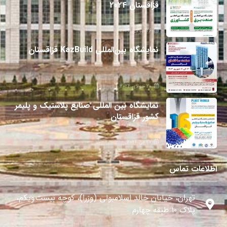
قزاقستان 2024
26 جولای 2024
نمایشگاه بین‌المللی KazBuild قزاقستان
20 جولای 2024
نمایشگاه بین المللی صنایع پلاستیک و پلیمر
کشور قزاقستان
27 می 2024
اطلاعات تماس
تهران، خیابان خالد اسلامبولی (وزرا)، کوچه بیست‌ویکم،
پلاک ۱۰ طبقه چهارم