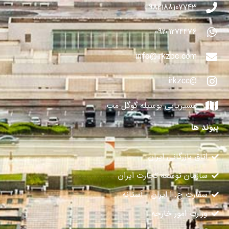
982188107743+
09201274476
info@irkzbc.com
@irkzcc
مسیریابی بوسیله گوگل مپ
پیوند ها
اتاق بازرگانی ایران
سازمان توسعه تجارت ایران
سفارت ج. ا ایران - آستانه
وزارت امور خارجه