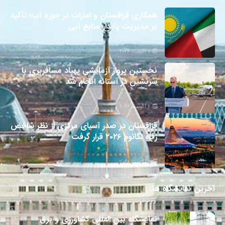
همکاری قزاقستان و امارات در حوزه آب؛ تأکید
بر مدیریت پایدار منابع آبی
7 آگوست 2026
نخستین پرواز آزمایشی پهپاد مسافربری با
سرنشین در آستانه انجام شد
6 آگوست 2026
قزاقستان در صدر آسیای مرکزی از نظر شاخص
رفاه لگاتوم ۲۰۲۶ قرار گرفت
6 آگوست 2026
آخرین نمایشگاه ها
نمایشگاه بین المللی کشاورزی و برق