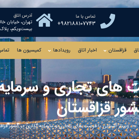
آدرس اتاق
تماس با ما
تهران، خیابان خال
982188107743+
بیست‌ویکم، پلاک ۱۰ طبقه چهار
اق
قزاقستان
اخبار اتاق
رویدادها
کمیسیون ها
تماس 
صت های تجاری و سرمایه 
شور قزاقستان
وبینار آشنایی با فرصت های تجاری و سرمایه گذاری در کشور قزاق