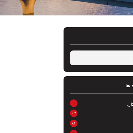
 ها
1
ان
103
86