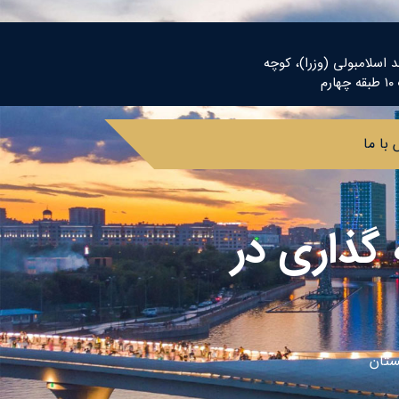
د اسلامبولی (وزرا)، کوچه
م
با ما
گذاری در
ستان