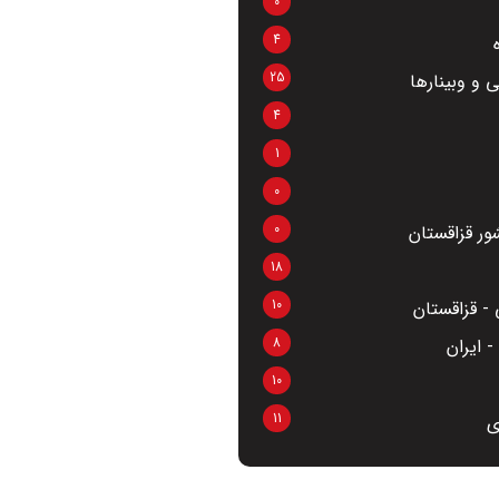
0
4
25
 و وبینارها
4
1
0
0
ر قزاقستان
18
10
- قزاقستان
8
 ایران
10
11
ی