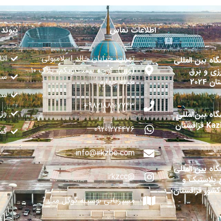
اطلاعات تماس
پیوند 
تهران، خیابان خالد اسلامبولی
اتا
گاه بین المللی
(وزرا)، کوچه بیست‌ویکم، پلاک ۱۰
زی و برق
سا
ن 2024
طبقه چهارم
سفا
982188107743+
وز
اه بین‌المللی
قزاقستان
09201274476
گم
info@irkzbc.com
گاه بین المللی
@irkzcc
 پلاستیک و
 کشور قزاقستان
مسیریابی بوسیله گوگل مپ