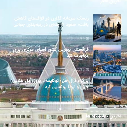
آخرین اخبار
ریسک سرمایه گذاری در قزاقستان کاهش
یافت؛ صعود ۱۷ پله‌ای در رتبه‌بندی جهانی
5 آگوست 2026
قزاقستان بهترین کشور آسیای مرکزی برای
مهاجرت شد
5 آگوست 2026
بزرگراه آرال خزر؛ توکایف از پروژه پل طلایی
چین و اروپا رونمایی کرد
4 آگوست 2026
آخرین نمایشگاه ها