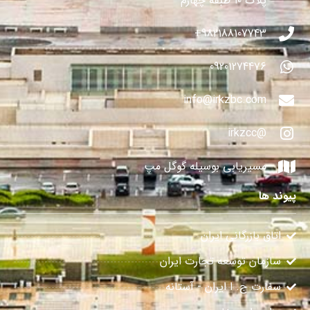
پلاک ۱۰ طبقه چهارم
982188107743+
09201274476
info@irkzbc.com
@irkzcc
مسیریابی بوسیله گوگل مپ
پیوند ها
اتاق بازرگانی ایران
سازمان توسعه تجارت ایران
سفارت ج. ا ایران - آستانه