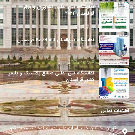
نمایشگاه بین المللی کشاورزی و برق
قزاقستان 2024
26 جولای 2024
نمایشگاه بین‌المللی KazBuild قزاقستان
20 جولای 2024
نمایشگاه بین المللی صنایع پلاستیک و پلیمر
کشور قزاقستان
27 می 2024
اطلاعات تماس
تهران، خیابان خالد اسلامبولی (وزرا)، کوچه بیست‌ویکم،