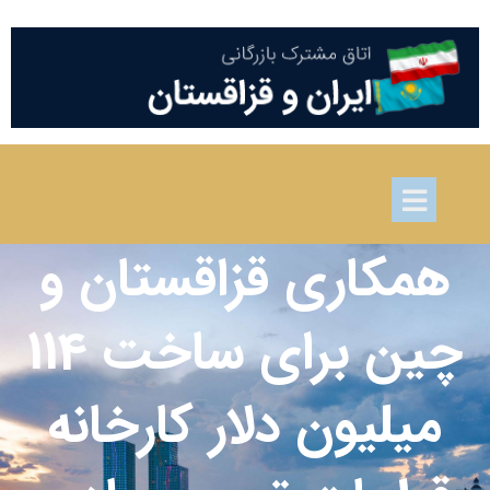
همکاری قزاقستان و
چین برای ساخت 114
میلیون دلار کارخانه