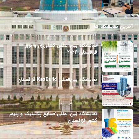
6 آگوست 2026
آخرین نمایشگاه ها
نمایشگاه بین المللی کشاورزی و برق
قزاقستان 2024
26 جولای 2024
نمایشگاه بین‌المللی KazBuild قزاقستان
20 جولای 2024
نمایشگاه بین المللی صنایع پلاستیک و پلیمر
کشور قزاقستان
27 می 2024