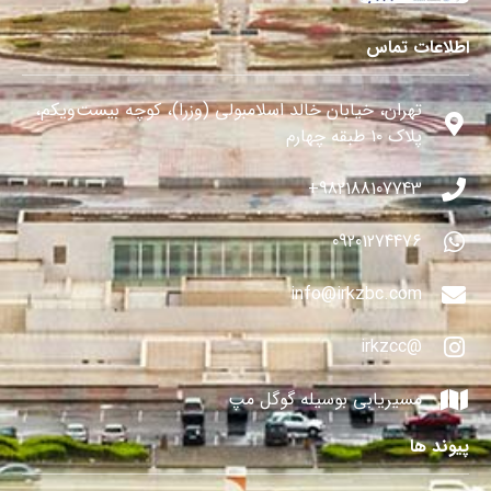
اطلاعات تماس
تهران، خیابان خالد اسلامبولی (وزرا)، کوچه بیست‌ویکم،
پلاک ۱۰ طبقه چهارم
982188107743+
09201274476
info@irkzbc.com
@irkzcc
مسیریابی بوسیله گوگل مپ
پیوند ها