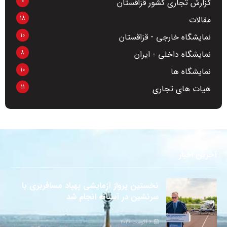
0
گزارش تجاری کشور قزاقستان
18
مقالات
10
نمایشگاه خارجی - قزاقستان
8
نمایشگاه داخلی - ایران
10
نمایشگاه ها
11
هیات های تجاری
آخرین اخبار
نخستین پرواز آزمایشی پهپاد مسافربری با
سرنشین در آستانه انجام شد
6 آگوست 2026