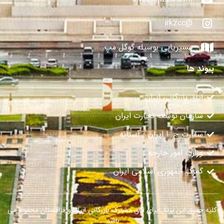
@irkzcc
مسیریابی بوسیله گوگل مپ
پیوند ها
اتاق بازرگانی ایران
سازمان توسعه تجارت ایران
سفارت ج. ا ایران - آستانه
وزارت امور خارجه
گمرک جمهوری اسلامی ایران
کلیه حقوق این پرتال برای اتاق مشترک بازرگانی ایران و قزاقستان محفوظ می
باشد.