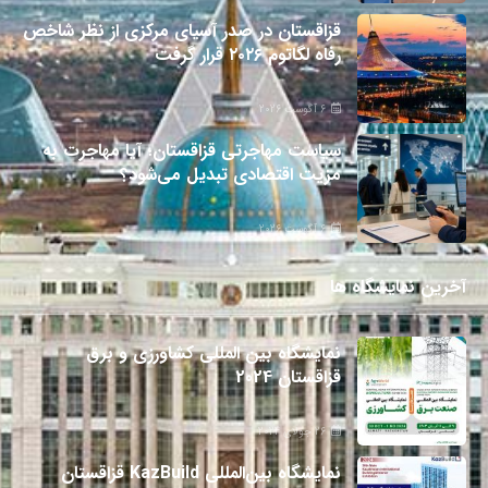
قزاقستان در صدر آسیای مرکزی از نظر شاخص
رفاه لگاتوم ۲۰۲۶ قرار گرفت
6 آگوست 2026
سیاست مهاجرتی قزاقستان؛ آیا مهاجرت به
مزیت اقتصادی تبدیل می‌شود؟
6 آگوست 2026
آخرین نمایشگاه ها
نمایشگاه بین المللی کشاورزی و برق
قزاقستان 2024
26 جولای 2024
نمایشگاه بین‌المللی KazBuild قزاقستان