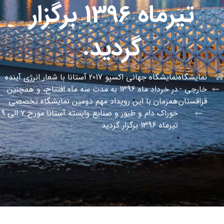
تیرماه 1396 برگزار
گردید.
نمایشگاه
نمایشگاه جهانی اکسپو 2017 آستانا با شعار انرژی آینده
خارجی -
در خرداد ماه 1396 به مدت سه ماه افتتاح، و همچنین
قزاقستان
همزمان با این رویداد مهم دومین نمایشگاه تخصصی
خوراک دام و طیور و صنایع وابسته آستانا مورخ 7 الی 9
تیرماه 1396 برگزار گردید.