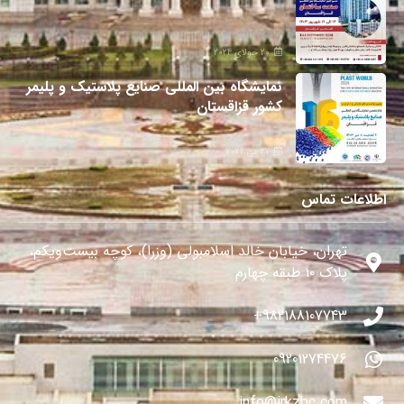
20 جولای 2024
نمایشگاه بین المللی صنایع پلاستیک و پلیمر
کشور قزاقستان
27 می 2024
اطلاعات تماس
تهران، خیابان خالد اسلامبولی (وزرا)، کوچه بیست‌ویکم،
پلاک ۱۰ طبقه چهارم
982188107743+
09201274476
info@irkzbc.com