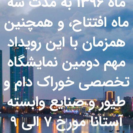
ماه 1396 به مدت سه
ماه افتتاح، و همچنین
همزمان با این رویداد
مهم دومین نمایشگاه
تخصصی خوراک دام و
طیور و صنایع وابسته
آستانا مورخ 7 الی 9