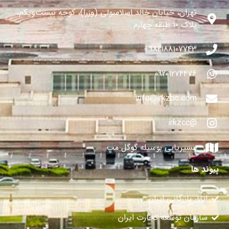
تهران، خیابان خالد اسلامبولی (وزرا)، کوچه بیست‌ویکم،
پلاک ۱۰ طبقه چهارم
982188107743+
09201274476
info@irkzbc.com
@irkzcc
مسیریابی بوسیله گوگل مپ
پیوند ها
اتاق بازرگانی ایران
سازمان توسعه تجارت ایران