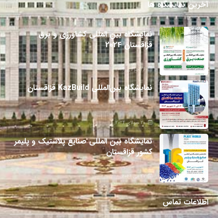
آخرین نمایشگاه ها
نمایشگاه بین المللی کشاورزی و برق
قزاقستان 2024
26 جولای 2024
نمایشگاه بین‌المللی KazBuild قزاقستان
20 جولای 2024
نمایشگاه بین المللی صنایع پلاستیک و پلیمر
کشور قزاقستان
27 می 2024
اطلاعات تماس