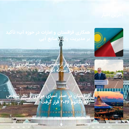
آخرین اخبار
همکاری قزاقستان و امارات در حوزه آب؛ تأکید
بر مدیریت پایدار منابع آبی
7 آگوست 2026
نخستین پرواز آزمایشی پهپاد مسافربری با
سرنشین در آستانه انجام شد
6 آگوست 2026
قزاقستان در صدر آسیای مرکزی از نظر شاخص
رفاه لگاتوم ۲۰۲۶ قرار گرفت
6 آگوست 2026