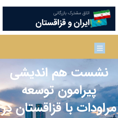
نشست هم اندیشی
پیرامون توسعه
مراودات با قزاقستان در