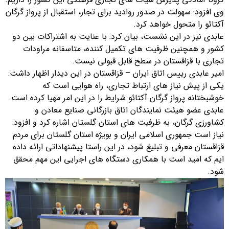
وی افزود: سهولت در صدور روادید برای تجار، استقبال از پرواز گرگان
آکتائو را متحول خواهد کرد.
عابدی نیز در این نشست، بیان کرد: با عنایت به اشتراکات بین دو
کشور و همچنین ظرفیت های تکمیل کننده، متاسفانه مراودات
تجاری با قزاقستان در سطح قابل قبولی نیست.
امیر عابدی رییس اتاق ایران – قزاقستان در این دیدار اظهار داشت:
یکی از پیش نیاز های ارتباط تجاری، راه هوایی است که
خوشبختانه پرواز گرگان آکتائو شرایط را در این امر مهیا کرده است.
عابدی عضو هیئت نمایندگان اتاق بازرگانی صنایع معادن و
کشاورزی گرگان، به ظرفیت های استان گلستان اشاره کرد و افزود:
نیاز است جمهوری اسلامی ایران و بویژه استان گلستان برای مردم
قزاقستان معرفی و تبلیغ شود، در این راستا پیشنهاداتی ارائه داده
ایم که امید است با همکاری دستگاه های اجرایی این مهم محقق
شود.