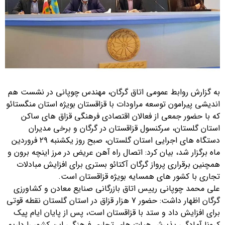
به گزارش روابط عمومی اتاق گرگان، مهندس چوپانی در نشست هم
اندیشی پیرامون توسعه مراودات با قزاقستان بویژه استان منگستائو
که با حضور جمعی از فعالان اقتصادی فرهنگی قزاق های ساکن
استان گلستان، سرکنسول قزاقستان در گرگان و برخی مدیران
دستگاه های اجرایی استان گلستان، صبح روز یکشنبه ۲۹ فروردین
ماه برگزار شد، بیان کرد: اتصال راه آهن عریض در مرز اینچه برون و
همچنین برقراری پرواز گرگان آکتائو بستری برای افزایش مبادلات
تجاری با کشور های همسایه بویژه قزاقستان است.
علی محمد چوپانی رییس اتاق بازرگانی صنایع معادن و کشاورزی
گرگان اظهار داشت: حضور 7 هزار قزاق در استان گلستان نقطه قوتی
برای افزایش داد و ستد با قزاقستان است، پس از پایان ایام پیک
کرونا آمادگی پذیرش هیات های تجاری فرهنگی این کشور را داریم.