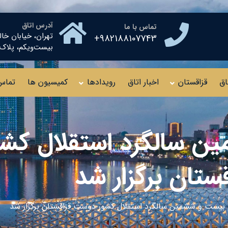
آدرس اتاق
تماس با ما
تهران، خیابان خال
982188107743+
بیست‌ویکم، پلاک ۱۰ طبقه چهار
اق
قزاقستان
اخبار اتاق
رویدادها
کمیسیون ها
تماس 
ن سالگرد استقلال کش
قستان برگزار شد
بیست و ششمین سالگرد استقلال کشور دوست قزاقستان برگزار شد