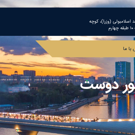
د اسلامبولی (وزرا)، کوچه
م
با ما
ور دوست