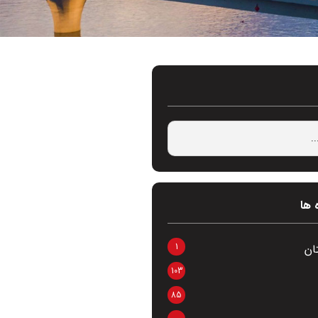
 ها
1
ان
103
85