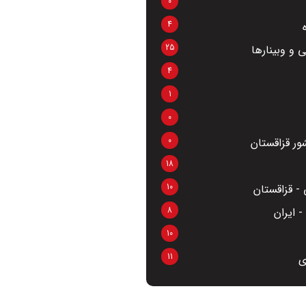
0
4
25
 و وبینارها
4
1
0
0
ر قزاقستان
18
10
- قزاقستان
8
 ایران
10
11
ی