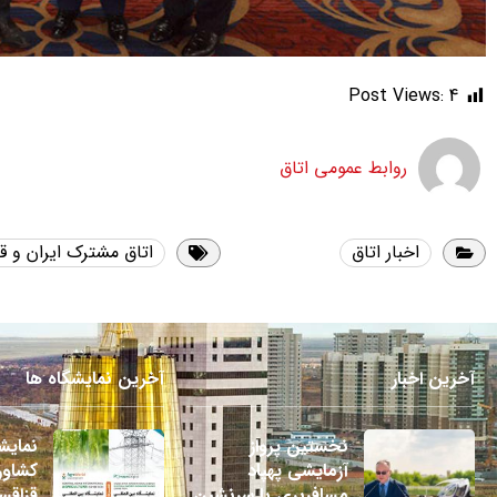
Post Views:
4
روابط عمومی اتاق
اخبار اتاق
اتاق مشترک ایران و ق
آخرین اخبار
آخرین نمایشگاه ها
نخستین پرواز
نمایش
آزمایشی پهپاد
کشاور
مسافربری با سرنشین
قزاقستا