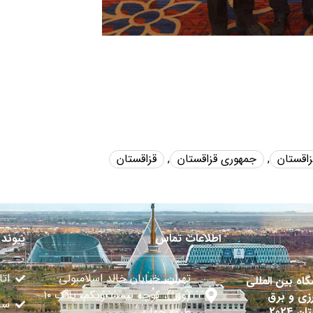
زاقستان
,
جمهوری قزاقستان
,
قزاقستان
اطلاعات تماس
پیوند 
تهران، خیابان خالد اسلامبولی
اتا
گاه بین المللی
(وزرا)، کوچه بیست‌ویکم، پلاک ۱۰
زی و برق
سا
ن 2024
طبقه چهارم