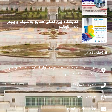
20 جولای 2024
نمایشگاه بین المللی صنایع پلاستیک و پلیمر
کشور قزاقستان
27 می 2024
اطلاعات تماس
تهران، خیابان خالد اسلامبولی (وزرا)، کوچه بیست‌ویکم،
پلاک ۱۰ طبقه چهارم
982188107743+
09201274476
info@irkzbc.com