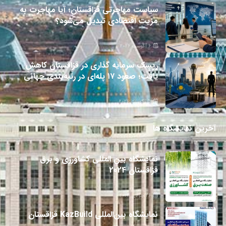
سیاست مهاجرتی قزاقستان؛ آیا مهاجرت به
مزیت اقتصادی تبدیل می‌شود؟
6 آگوست 2026
ریسک سرمایه گذاری در قزاقستان کاهش
یافت؛ صعود ۱۷ پله‌ای در رتبه‌بندی جهانی
5 آگوست 2026
آخرین نمایشگاه ها
نمایشگاه بین المللی کشاورزی و برق
قزاقستان 2024
26 جولای 2024
نمایشگاه بین‌المللی KazBuild قزاقستان