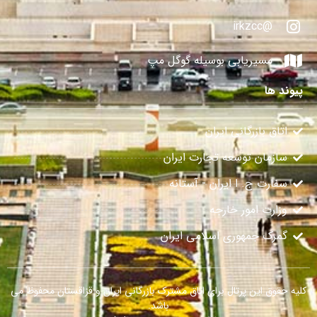
@irkzcc
مسیریابی بوسیله گوگل مپ
پیوند ها
اتاق بازرگانی ایران
سازمان توسعه تجارت ایران
سفارت ج. ا ایران - آستانه
وزارت امور خارجه
گمرک جمهوری اسلامی ایران
کلیه حقوق این پرتال برای اتاق مشترک بازرگانی ایران و قزاقستان محفوظ می
باشد.