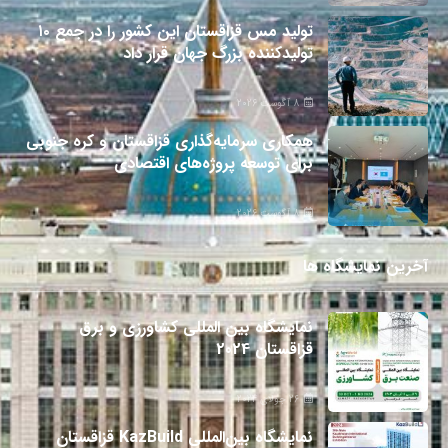
تولید مس قزاقستان این کشور را در جمع ۱۰
تولیدکننده بزرگ جهان قرار داد
8 آگوست 2026
همکاری سرمایه‌گذاری قزاقستان و کره جنوبی
برای توسعه پروژه‌های اقتصادی
8 آگوست 2026
آخرین نمایشگاه ها
نمایشگاه بین المللی کشاورزی و برق
قزاقستان 2024
26 جولای 2024
نمایشگاه بین‌المللی KazBuild قزاقستان