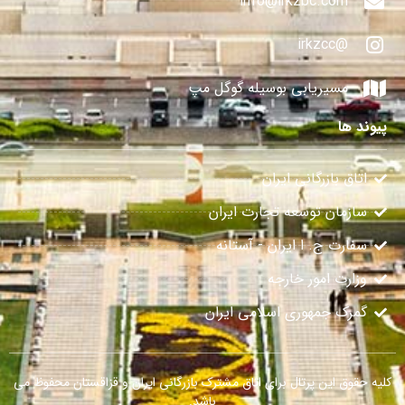
info@irkzbc.com
@irkzcc
مسیریابی بوسیله گوگل مپ
پیوند ها
اتاق بازرگانی ایران
سازمان توسعه تجارت ایران
سفارت ج. ا ایران - آستانه
وزارت امور خارجه
گمرک جمهوری اسلامی ایران
کلیه حقوق این پرتال برای اتاق مشترک بازرگانی ایران و قزاقستان محفوظ می
باشد.