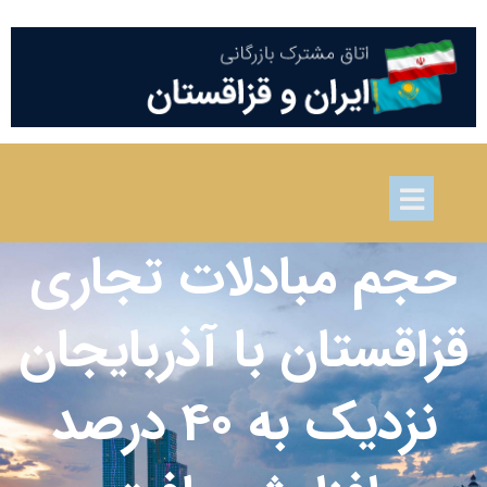
حجم مبادلات تجاری
قزاقستان با آذربایجان
نزدیک به 40 درصد