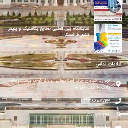
20 جولای 2024
نمایشگاه بین المللی صنایع پلاستیک و پلیمر
کشور قزاقستان
27 می 2024
اطلاعات تماس
تهران، خیابان خالد اسلامبولی (وزرا)، کوچه بیست‌ویکم،
پلاک ۱۰ طبقه چهارم
982188107743+
09201274476