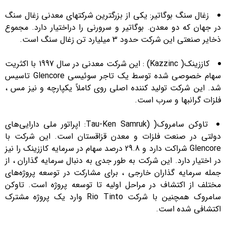
زغال سنگ بوگاتیر: یکی از بزرگترین شرکتهای معدنی زغال سنگ
در جهان که دو معدن. بوگاتیر و سرورنی را دراختیار دارد. مجموع
ذخایر صنعتی این شرکت حدود 3 میلیارد تن زغال سنگ است.
کاززینک( Kazzinc) : این شرکت معدنی در سال 1997 با اکثریت
سهام خصوصی شده توسط یک تاجر سوئیسی Glencore تاسیس
شد. این شرکت تولید کننده اصلی روی کاملاً یکپارچه و نیز مس ،
فلزات گرانبها و سرب است.
تاوکن سامروک( (Tau-Ken Samruk: اپراتور ملی دارایی‌های
دولتی در صنعت فلزات و معدن قزاقستان است. این شرکت با
Glencore شراکت دارد و 29.8 درصد سهام در سرمایه کاززینک را نیز
در اختیار دارد. این شرکت به طور جدی به دنبال سرمایه گذاران ، از
جمله سرمایه گذاران خارجی ، برای مشارکت در توسعه پروژه‌های
مختلف از اکتشاف در مراحل اولیه تا توسعه پروژه است. تاوکن
سامروک همچنین با شرکت Rio Tinto وارد یک پروژه مشترک
اکتشافی شده است.