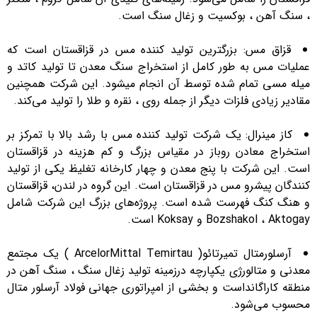
، سنگ آهن ، بوکسیت و زغال سنگ است.
قزاق مس: بزرگترین تولید کننده مس در قزاقستان است که
عملیات مس به طور کامل از استخراج سنگ معدن تا تولید کاتد و
میله مسی تمام شده توسط آن انجام میشود. این شرکت همچنین
مقادیر زیادی فلزات دیگر از جمله روی ، نقره و طلا را تولید می‌کند.
کاز مینرال: یک شرکت تولید کننده مس با رشد بالا با تمرکز بر
استخراج معادن روباز در مقیاس بزرگ و کم هزینه در قزاقستان
است. این شرکت با پنج معدن و چهار کارخانه تغلیظ یکی از تولید
کنندگان پیشرو مس در قزاقستان است. این گروه در لندن، قزاقستان
و هنگ کنگ فهرست شده است. پروژه‌های بزرگ این شرکت شامل
Bozshakol ، Aktogay و Koksay است.
آرسلورمتال تمیرتائو( ArcelorMittal Temirtau ) یک مجتمع
معدنی و متالورژی یکپارچه درزمینه تولید زغال سنگ ، سنگ آهن در
منطقه کاراگانداست و بخشی از امپراتوری جهانی فولاد آرسلور متال
محسوب می‌شود.