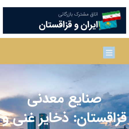
صنایع معدنی
قزاقستان: ذخایر غنی و