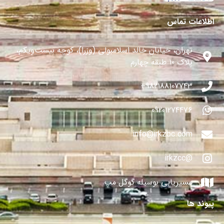
اطلاعات تماس
تهران، خیابان خالد اسلامبولی (وزرا)، کوچه بیست‌ویکم،
پلاک ۱۰ طبقه چهارم
982188107743+
09201274476
info@irkzbc.com
@irkzcc
مسیریابی بوسیله گوگل مپ
پیوند ها