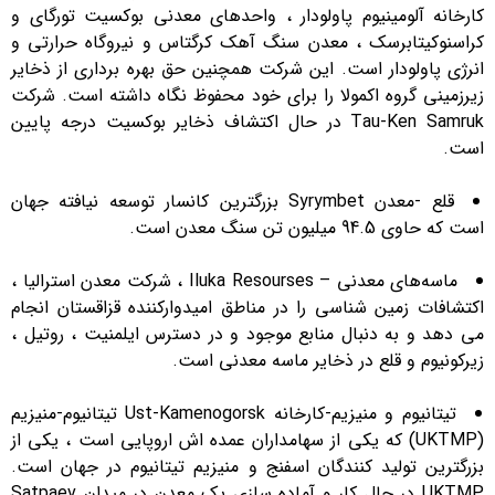
کارخانه آلومینیوم پاولودار ، واحدهای معدنی بوکسیت تورگای و
کراسنوکیتابرسک ، معدن سنگ آهک کرگتاس و نیروگاه حرارتی و
انرژی پاولودار است. این شرکت همچنین حق بهره برداری از ذخایر
زیرزمینی گروه اکمولا را برای خود محفوظ نگاه داشته است. شرکت
Tau-Ken Samruk در حال اکتشاف ذخایر بوکسیت درجه پایین
است.
قلع -معدن Syrymbet بزرگترین کانسار توسعه نیافته جهان
است که حاوی 94.5 میلیون تن سنگ معدن است.
ماسه‌های معدنی – Iluka Resourses ، شرکت معدن استرالیا ،
اکتشافات زمین شناسی را در مناطق امیدوارکننده قزاقستان انجام
می دهد و به دنبال منابع موجود و در دسترس ایلمنیت ، روتیل ،
زیرکونیوم و قلع در ذخایر ماسه معدنی است.
تیتانیوم و منیزیم-کارخانه Ust-Kamenogorsk تیتانیوم-منیزیم
(UKTMP) که یکی از سهامداران عمده اش اروپایی است ، یکی از
بزرگترین تولید کنندگان اسفنج و منیزیم تیتانیوم در جهان است.
UKTMP در حال کار و آماده سازی یک معدن در میدان Satpaev