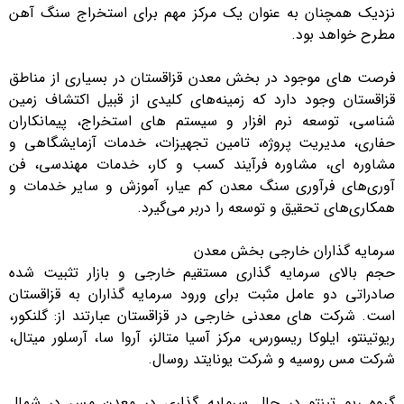
نزدیک همچنان به عنوان یک مرکز مهم برای استخراج سنگ آهن
مطرح خواهد بود.
فرصت های موجود در بخش معدن قزاقستان در بسیاری از مناطق
قزاقستان وجود دارد که زمینه‌های کلیدی از قبیل اکتشاف زمین
شناسی، توسعه نرم افزار و سیستم های استخراج، پیمانکاران
حفاری، مدیریت پروژه، تامین تجهیزات، خدمات آزمایشگاهی و
مشاوره ای، مشاوره فرآیند کسب و کار، خدمات مهندسی، فن
آوری‌های فرآوری سنگ معدن کم عیار، آموزش و سایر خدمات و
همکاری‌های تحقیق و توسعه را دربر می‌گیرد.
سرمایه گذاران خارجی بخش معدن
حجم بالای سرمایه گذاری مستقیم خارجی و بازار تثبیت شده
صادراتی دو عامل مثبت برای ورود سرمایه گذاران به قزاقستان
است. شرکت های معدنی خارجی در قزاقستان عبارتند از: گلنکور،
ریوتینتو، ایلوکا ریسورس، مرکز آسیا متالز، آروا سا، آرسلور میتال،
شرکت مس روسیه و شرکت یونایتد روسال.
گروه ریو تینتو در حال سرمایه گذاری در معدن مس در شمال