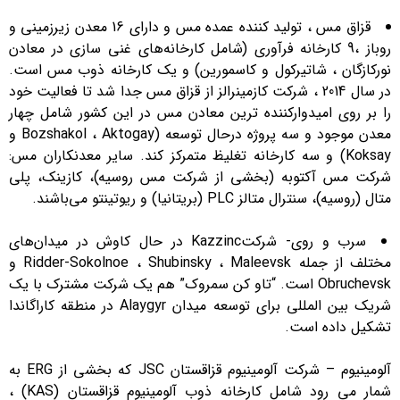
قزاق مس ، تولید کننده عمده مس و دارای 16 معدن زیرزمینی و
روباز ،9 کارخانه فرآوری (شامل کارخانه‌های غنی سازی در معادن
نورکازگان ، شاتیرکول و کاسمورین) و یک کارخانه ذوب مس است.
در سال 2014 ، شرکت کازمینرالز از قزاق مس جدا شد تا فعالیت خود
را بر روی امیدوارکننده ترین معادن مس در این کشور شامل چهار
معدن موجود و سه پروژه درحال توسعه (Bozshakol ، Aktogay و
Koksay) و سه کارخانه تغلیظ متمرکز کند. سایر معدنکاران مس:
شرکت مس آکتوبه (بخشی از شرکت مس روسیه)، کازینک، پلی
متال (روسیه)، سنترال متالز PLC (بریتانیا) و ریوتینتو می‌باشند.
سرب و روی- شرکتKazzinc در حال کاوش در میدان‌های
مختلف از جمله Ridder-Sokolnoe ، Shubinsky ، Maleevsk و
Obruchevsk است. “تاو کن سمروک” هم یک شرکت مشترک با یک
شریک بین المللی برای توسعه میدان Alaygyr در منطقه کاراگاندا
تشکیل داده است.
آلومینیوم – شرکت آلومینیوم قزاقستان JSC که بخشی از ERG به
شمار می رود شامل کارخانه ذوب آلومینیوم قزاقستان (KAS) ،