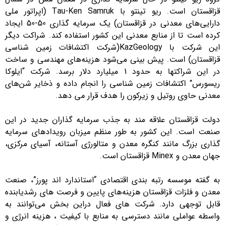
قزاقستان است. ریو تینتو با Tau-Ken Samruk (اپراتور ملی
دارایی‌های معدنی در قزاقستان) یک سرمایه گذاری 50-50 ایجاد
کرده است تا از منابع معدنی این کشور استفاده کند. شراکت دیگر
این شرکت با KazGeology(شرکت اکتشافات زمین شناسی
قزاقستان) است. پیش بینی می‌شود هزینه‌های مهندسی و ساخت
در این شراکتها به حدود 1 میلیارد دلار برسد. شرکت “ایلوکا
ریسورس” اکتشافات زمین شناسی را انجام داده و ذخایر شن‌های
معدنی حاوی روتیل و زیرکون را هدف قرار می دهد.
دولت قزاقستان علاقه مند به جذب سرمایه گذاران جدید در این
صنعت است. این کشور به طور منظم میزبان رویدادهای سرمایه
گذاری بزرگ مانند کنگره معدن و متالورژی آستانه، آسیای مرکزی،
جهان معدن و Minex قزاقستان است.
به گفته موسسه رتبه بندی اقتصادی “استاندارد اند پورز”، صنعت
معدن و فلزات قزاقستان هزینه‌های پایین و فرصت های رشدیابنده
قابل توجهی دارد. شرکت های فعال دراین بخش می‌توانند به
واسطه عواملی مانند دسترسی به منابع با کیفیت ، هزینه انرژی و