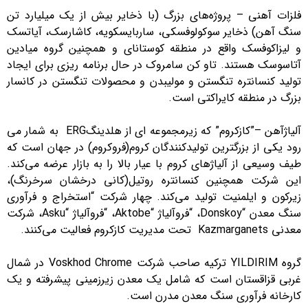
فلزات آهنی – پروژه‌های بزرگ (با ذخایر بیش از یک میلیارد تن
سنگ آهن) ذخایر سوکولوفسکی، ساربایسکویه، کاشارسک، آیاتسک
و لیزاکوفسک واقع در منطقه کوستانای و همچنین گروه میادین
آتاسوسک هستند. تاو کن سامروک در حال برنامه ریزی برای ایجاد
تولید کنسانتره تنگستن و مولیبدن و محصولات تنگستن در کانسار
بزرگ در منطقه کایراکتی است.
آلیاژآهن –”کازکروم” که زیرمجموعه ای از هلدینگERG به شمار می
رود یکی از بزرگترین تولیدکنندگان کروم(فروکروم) در جهان است که
طیف وسیعی از آلیاژهای کروم با عیار بالا را به بازار عرضه می‌کند.
این شرکت همچنین کنسانتره روتیل(کانی درخشان سرخرنگ)،
زیرکون و ایلمنیت تولید می‌کند. چهار شرکت “استخراج و فرآوری
سنگ معدن “Donskoy، “فروآلیاژ “Aktobe، “فروآلیاژ “Asku، شرکت
معدنی Kazmarganets تحت مدیریت کازکروم فعالیت می‌کنند.
گروه YILDIRIM ترکیه صاحب شرکت Voskhod Chrome در شمال
غربی قزاقستان است که شامل یک معدن زیرزمینی پیشرفته و یک
کارخانه فرآوری سنگ معدن مدرن است.