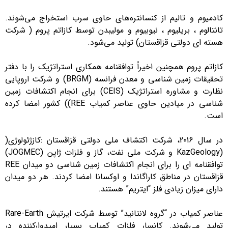
کادمیوم و تالیم از کنسانتره‌های حاوی سرب استخراج می‌شوند.
تانتالوم ، بریلیوم ، نیوبیوم و مولیبدن توسط کازاتم پروم ( شرکت
هسته ای دولتی قزاقستان) تولید می‌شود.
کازاتم پروم همچنین اخیراً توافقنامه همکاری استراتژیک را با دفتر
تحقیقات زمین شناسی و معدن فرانسه (BRGM) و شرکت اروپایی
نظارت و مشاوره استراتژیک (CEIS) برای انجام اکتشافات زمین
شناسی در میادین حاوی عناصر کمیاب REE)) کشور امضا کرده
است.
در سال 2016، شرکت اکتشاف ملی دولتی قزاقستان :کازژئولوژی(
(KazGeology و شرکت ملی نفت، گاز و فلزات ژاپن (JOGMEC)
توافقنامه ای را برای انجام اکتشافات زمین شناسی دو میدان REE
قزاقستان در مناطق کاراگاندا و اوکسانا امضا کردند. هر دو میدان
دارای میزان زیادی فلز “ایتریم” هستند.
عناصر کمیاب در “گروه لانتانید” توسط شرکت ایرتیش Rare-Earth
تولید می‌شوند. کانسار فلزات کمیاب بسیار امیدوارکننده در