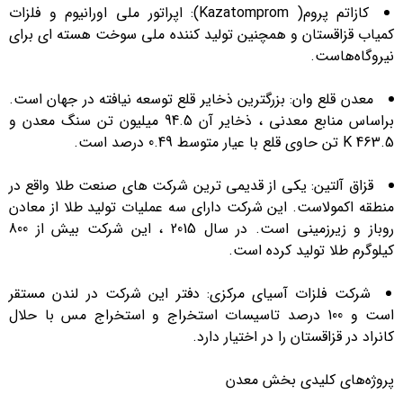
کازاتم پروم( Kazatomprom): اپراتور ملی اورانیوم و فلزات
کمیاب قزاقستان و همچنین تولید کننده ملی سوخت هسته ای برای
نیروگاه‌هاست.
معدن قلع وان: بزرگترین ذخایر قلع توسعه نیافته در جهان است.
براساس منابع معدنی ، ذخایر آن 94.5 میلیون تن سنگ معدن و
463.5 K تن حاوی قلع با عیار متوسط 0.49 درصد است.
قزاق آلتین: یکی از قدیمی ترین شرکت های صنعت طلا واقع در
منطقه اکمولاست. این شرکت دارای سه عملیات تولید طلا از معادن
روباز و زیرزمینی است. در سال 2015 ، این شرکت بیش از 800
کیلوگرم طلا تولید کرده است.
شرکت فلزات آسیای مرکزی: دفتر این شرکت در لندن مستقر
است و 100 درصد تاسیسات استخراج و استخراج مس با حلال
کانراد در قزاقستان را در اختیار دارد.
پروژه‌های کلیدی بخش معدن