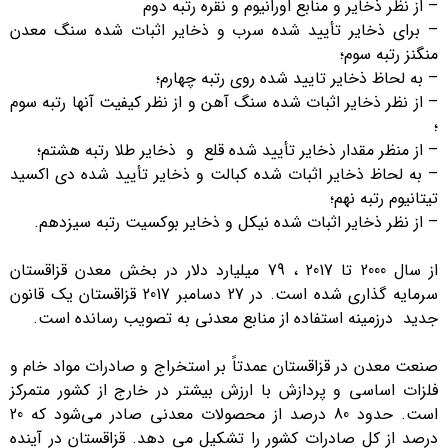
– از نظر ذخایر و منابع اورانیوم و نقره رتبه دوم
– برای ذخایر تأیید شده سرب و ذخایر اثبات شده سنگ معدن
منگنز رتبه سوم؛
– به لحاظ ذخایر تایید شده روی رتبه چهارم؛
– از نظر ذخایر اثبات شده سنگ آهن و از نظر کیفیت آنها رتبه سوم
؛
– از منظر مقدار ذخایر تأیید شده قلع و ذخایر طلا رتبه هشتم؛
– به لحاظ ذخایر اثبات شده کبالت و ذخایر تأیید شده دی اکسید
تیتانیوم رتبه نهم؛
– از نظر ذخایر اثبات شده نیکل و ذخایر بوکسیت رتبه سیزدهم.
از سال 2000 تا 2017 ، 79 میلیارد دلار در بخش معدن قزاقستان
سرمایه گذاری شده است. در 27 دسامبر 2017 قزاقستان یک قانون
جدید درزمینه استفاده از منابع معدنی به تصویب رسانده است.
صنعت معدن در قزاقستان عمدتاً بر استخراج و صادرات مواد خام و
فلزات اساسی و پردازش با ارزش بیشتر در خارج از کشور متمرکز
است. حدود 80 درصد از محصولات معدنی صادر می‌شود که 20
درصد از کل صادرات کشور را تشکیل می دهد. قزاقستان در آینده