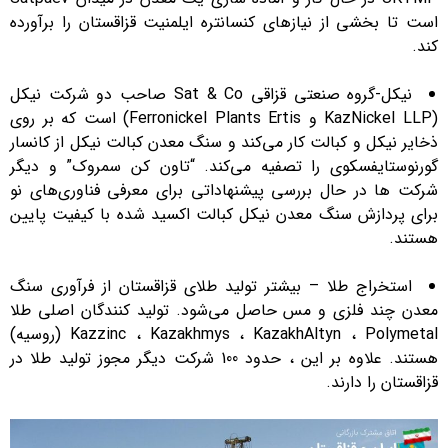
است تا بخشی از نیازهای کنسانتره ایلمنیت قزاقستان را برآورده
کند.
نیکل-گروه صنعتی قزاقی Sat & Co صاحب دو شرکت نیکل
(KazNickel LLP و Ferronickel Plants Ertis) است که بر روی
ذخایر نیکل و کبالت کار می‌کند و سنگ معدن کبالت نیکل از کانسار
گورنوستایفسکوی را تصفیه می‌کند. “تاون کن سمروک” و دیگر
شرکت ها در حال بررسی پیشنهاداتی برای معرفی فناوری‌های نو
برای پردازش سنگ معدن نیکل کبالت اکسید شده با کیفیت پایین
هستند.
استخراج طلا – بیشتر تولید طلای قزاقستان از فرآوری سنگ
معدن چند فلزی و مس حاصل می‌شود. تولید کنندگان اصلی طلا
Kazzinc ، Kazakhmys ، KazakhAltyn ، Polymetal (روسیه)
هستند. علاوه بر این ، حدود 100 شرکت دیگر مجوز تولید طلا در
قزاقستان را دارند.