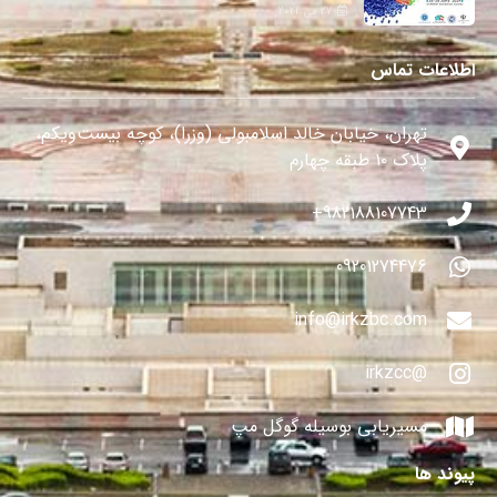
27 می 2024
اطلاعات تماس
تهران، خیابان خالد اسلامبولی (وزرا)، کوچه بیست‌ویکم،
پلاک ۱۰ طبقه چهارم
982188107743+
09201274476
info@irkzbc.com
@irkzcc
مسیریابی بوسیله گوگل مپ
پیوند ها