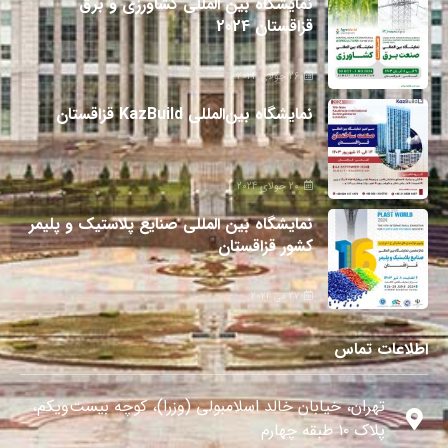
نمایشگاه بین المللی کشاورزی و برق
قزاقستان 2024
26 جولای 2024
نمایشگاه بین‌المللی KazBuild قزاقستان
20 جولای 2024
نمایشگاه بین المللی صنایع پلاستیک و پلیمر
کشور قزاقستان
27 می 2024
اطلاعات تماس
تهران، خیابان خالد اسلامبولی (وزرا)، کوچه بیست‌ویکم،
پلاک ۱۰ طبقه چهارم