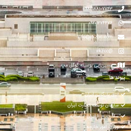
982188107743+
09201274476
info@irkzbc.com
@irkzcc
مسیریابی بوسیله گوگل مپ
پیوند ها
اتاق بازرگانی ایران
سازمان توسعه تجارت ایران
سفارت ج. ا ایران - آستانه
وزارت امور خارجه