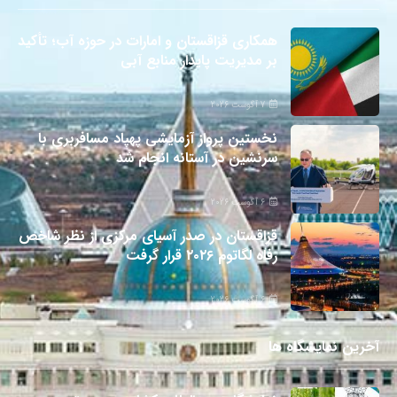
همکاری قزاقستان و امارات در حوزه آب؛ تأکید
بر مدیریت پایدار منابع آبی
7 آگوست 2026
نخستین پرواز آزمایشی پهپاد مسافربری با
سرنشین در آستانه انجام شد
6 آگوست 2026
قزاقستان در صدر آسیای مرکزی از نظر شاخص
رفاه لگاتوم ۲۰۲۶ قرار گرفت
6 آگوست 2026
آخرین نمایشگاه ها