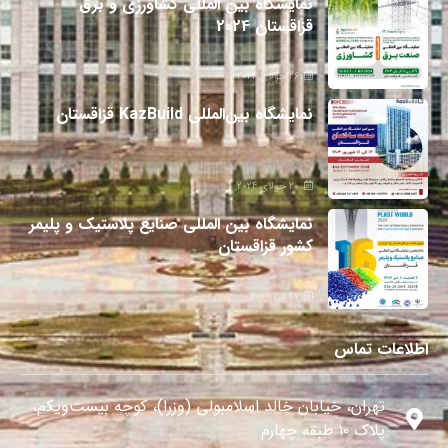
نمایشگاه بین المللی کشاورزی و برق
قزاقستان 2024
26 جولای 2024
نمایشگاه بین‌المللی KazBuild قزاقستان
20 جولای 2024
نمایشگاه بین المللی صنایع پلاستیک و پلیمر
کشور قزاقستان
27 می 2024
اطلاعات تماس
تهران، خیابان خالد اسلامبولی (وزرا)، کوچه بیست‌ویکم،
پلاک ۱۰ طبقه چهارم