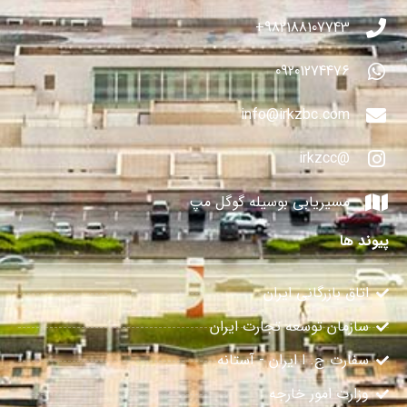
982188107743+
09201274476
info@irkzbc.com
@irkzcc
مسیریابی بوسیله گوگل مپ
پیوند ها
اتاق بازرگانی ایران
سازمان توسعه تجارت ایران
سفارت ج. ا ایران - آستانه
وزارت امور خارجه