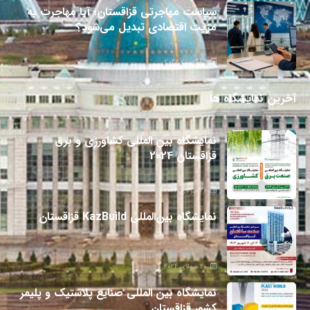
سیاست مهاجرتی قزاقستان؛ آیا مهاجرت به
مزیت اقتصادی تبدیل می‌شود؟
6 آگوست 2026
آخرین نمایشگاه ها
نمایشگاه بین المللی کشاورزی و برق
قزاقستان 2024
26 جولای 2024
نمایشگاه بین‌المللی KazBuild قزاقستان
20 جولای 2024
نمایشگاه بین المللی صنایع پلاستیک و پلیمر
کشور قزاقستان