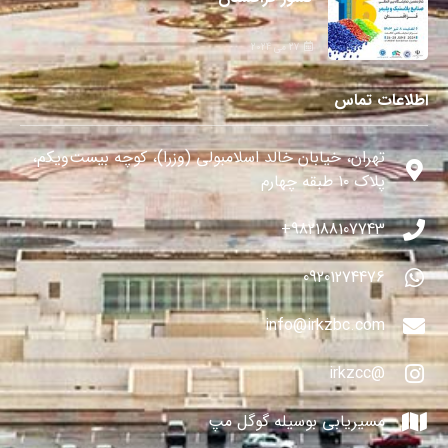
27 می 2024
اطلاعات تماس
تهران، خیابان خالد اسلامبولی (وزرا)، کوچه بیست‌ویکم،
پلاک ۱۰ طبقه چهارم
982188107743+
09201274476
info@irkzbc.com
@irkzcc
مسیریابی بوسیله گوگل مپ