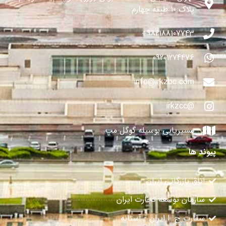
پلاک ۱۰ طبقه چهارم
982188107743+
09201274476
info@irkzbc.com
@irkzcc
مسیریابی بوسیله گوگل مپ
پیوند ها
اتاق بازرگانی ایران
سازمان توسعه تجارت ایران
سفارت ج. ا ایران - آستانه