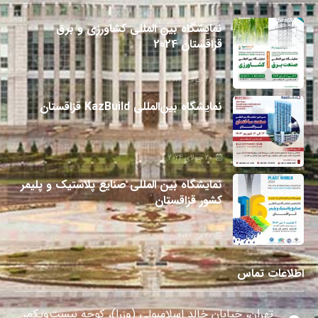
نمایشگاه بین المللی کشاورزی و برق
قزاقستان 2024
26 جولای 2024
نمایشگاه بین‌المللی KazBuild قزاقستان
20 جولای 2024
نمایشگاه بین المللی صنایع پلاستیک و پلیمر
کشور قزاقستان
27 می 2024
اطلاعات تماس
تهران، خیابان خالد اسلامبولی (وزرا)، کوچه بیست‌ویکم،