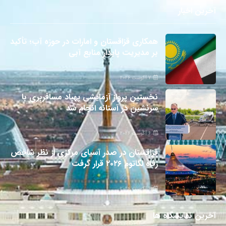
آخرین اخبار
همکاری قزاقستان و امارات در حوزه آب؛ تأکید
بر مدیریت پایدار منابع آبی
7 آگوست 2026
نخستین پرواز آزمایشی پهپاد مسافربری با
سرنشین در آستانه انجام شد
6 آگوست 2026
قزاقستان در صدر آسیای مرکزی از نظر شاخص
رفاه لگاتوم ۲۰۲۶ قرار گرفت
6 آگوست 2026
آخرین نمایشگاه ها