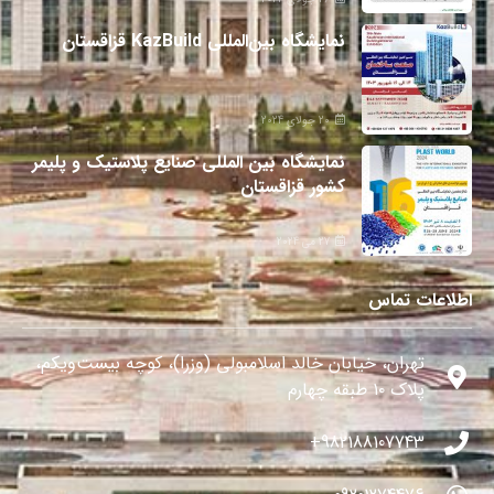
نمایشگاه بین‌المللی KazBuild قزاقستان
20 جولای 2024
نمایشگاه بین المللی صنایع پلاستیک و پلیمر
کشور قزاقستان
27 می 2024
اطلاعات تماس
تهران، خیابان خالد اسلامبولی (وزرا)، کوچه بیست‌ویکم،
پلاک ۱۰ طبقه چهارم
982188107743+