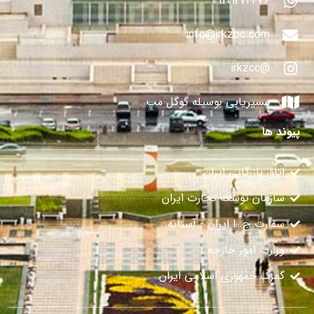
09201274476
info@irkzbc.com
@irkzcc
مسیریابی بوسیله گوگل مپ
پیوند ها
اتاق بازرگانی ایران
سازمان توسعه تجارت ایران
سفارت ج. ا ایران - آستانه
وزارت امور خارجه
گمرک جمهوری اسلامی ایران