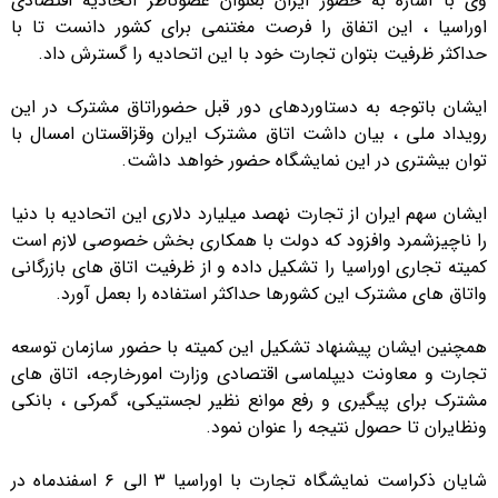
وی با اشاره به حضور ایران بعنوان عضوناظر اتحادیه اقتصادی
اوراسیا ، این اتفاق را فرصت مغتنمی برای کشور دانست تا با
حداکثر ظرفیت بتوان تجارت خود با این اتحادیه را گسترش داد.
ایشان باتوجه به دستاوردهای دور قبل حضوراتاق مشترک در این
رویداد ملی ، بیان داشت اتاق مشترک ایران وقزاقستان امسال با
توان بیشتری در این نمایشگاه حضور خواهد داشت.
ایشان سهم ایران از تجارت نهصد میلیارد دلاری این اتحادیه با دنیا
را ناچیزشمرد وافزود که دولت با همکاری بخش خصوصی لازم است
کمیته تجاری اوراسیا را تشکیل داده و از ظرفیت اتاق های بازرگانی
واتاق های مشترک این کشورها حداکثر استفاده را بعمل آورد.
همچنین ایشان پیشنهاد تشکیل این کمیته با حضور سازمان توسعه
تجارت و معاونت دیپلماسی اقتصادی وزارت امورخارجه،‌ اتاق های
مشترک برای پیگیری و رفع موانع نظیر لجستیکی، گمرکی ، بانکی
ونظایران تا حصول نتیجه را عنوان نمود.
شایان ذکراست نمایشگاه تجارت با اوراسیا ۳ الی ۶ اسفندماه در