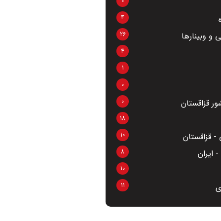
0
4
26
 و وبینارها
4
1
0
0
ر قزاقستان
18
10
- قزاقستان
8
 ایران
10
11
ی