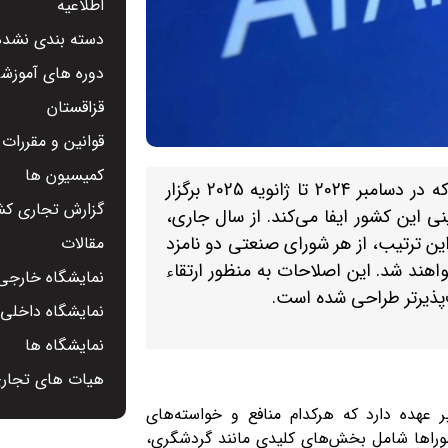
اطلاعیه
دسته بندی نشده
دوره های آموزشی
قزاقستان
قوانین و مقررات
کمیسیون ها
انتخابات شوراهای منطقه‌ای اتاق‌های کارآفرینان قزاقستان که در دسامبر 2024 تا ژانویه 2025 برگزار
گزارش تجاری کشو
 این کشور ایفا می‌کند. از سال جاری،
این ترتیب، از هر شورای صنعتی دو نامزد
مقالات
واهند شد. این اصلاحات به منظور ارتقاء
نمایشگاه خارجی 
پذیرتر طراحی شده است.
نمایشگاه داخلی -
نمایشگاه ها
هیات های تجار
نظارت بر 10 شورای صنعتی را بر عهده دارد که هرکدام منافع و خواسته‌های
 شوراها شامل بخش‌های کلیدی مانند گردشگری،