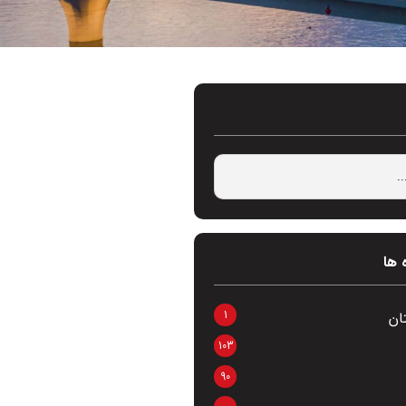
 ها
1
ان
103
90