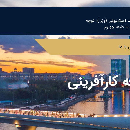
د اسلامبولی (وزرا)، کوچه
م
با ما
 کارآفرینی