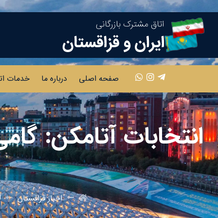
صفحه اصلی
درباره ما
خدمات ات
انتخابات آتامکن: گامی
ا
اخبار قزاقستان