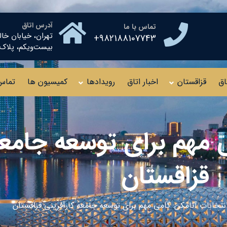
آدرس اتاق
تماس با ما
تهران، خیابان خال
982188107743+
بیست‌ویکم، پلاک ۱۰ طبقه چهار
اق
قزاقستان
اخبار اتاق
رویدادها
کمیسیون ها
تماس 
 مهم برای توسعه جامعه
قزاقستان
نتخابات آتامکن: گامی مهم برای توسعه جامعه کارآفرینی قزاقستان