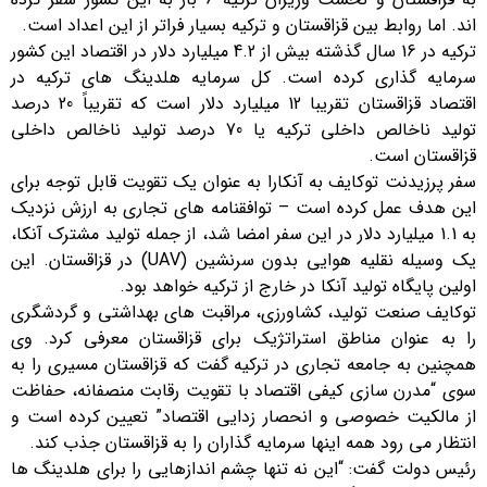
اند. اما روابط بین قزاقستان و ترکیه بسیار فراتر از این اعداد است.
ترکیه در 16 سال گذشته بیش از 4.2 میلیارد دلار در اقتصاد این کشور
سرمایه گذاری کرده است. کل سرمایه هلدینگ های ترکیه در
اقتصاد قزاقستان تقریبا 12 میلیارد دلار است که تقریباً 20 درصد
تولید ناخالص داخلی ترکیه یا 70 درصد تولید ناخالص داخلی
قزاقستان است.
سفر پرزیدنت توکایف به آنکارا به عنوان یک تقویت قابل توجه برای
این هدف عمل کرده است – توافقنامه های تجاری به ارزش نزدیک
به 1.1 میلیارد دلار در این سفر امضا شد، از جمله تولید مشترک آنکا،
یک وسیله نقلیه هوایی بدون سرنشین (UAV) در قزاقستان. این
اولین پایگاه تولید آنکا در خارج از ترکیه خواهد بود.
توکایف صنعت تولید، کشاورزی، مراقبت های بهداشتی و گردشگری
را به عنوان مناطق استراتژیک برای قزاقستان معرفی کرد. وی
همچنین به جامعه تجاری در ترکیه گفت که قزاقستان مسیری را به
سوی “مدرن سازی کیفی اقتصاد با تقویت رقابت منصفانه، حفاظت
از مالکیت خصوصی و انحصار زدایی اقتصاد” تعیین کرده است و
انتظار می رود همه اینها سرمایه گذاران را به قزاقستان جذب کند.
رئیس دولت گفت: “این نه تنها چشم اندازهایی را برای هلدینگ ها