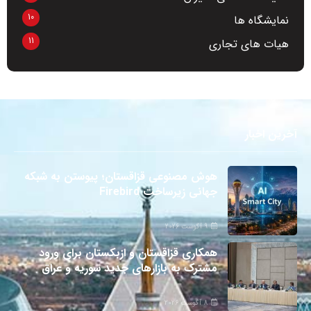
10
نمایشگاه ها
11
هیات های تجاری
آخرین اخبار
هوش مصنوعی قزاقستان؛ پیوستن به شبکه
جهانی زیرساخت Firebird
9 آگوست 2026
همکاری قزاقستان و ازبکستان برای ورود
مشترک به بازارهای جدید سوریه و عراق
8 آگوست 2026