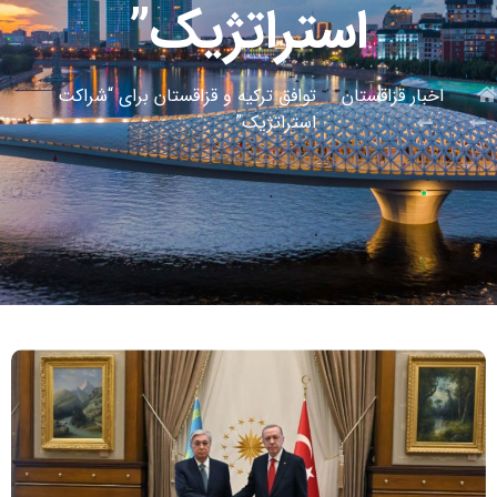
استراتژیک”
اخبار قزاقستان
توافق ترکیه و قزاقستان برای “شراکت
استراتژیک”