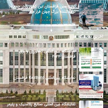
تولید مس قزاقستان این کشور را در جمع ۱۰
تولیدکننده بزرگ جهان قرار داد
8 آگوست 2026
آخرین نمایشگاه ها
نمایشگاه بین المللی کشاورزی و برق
قزاقستان 2024
26 جولای 2024
نمایشگاه بین‌المللی KazBuild قزاقستان
20 جولای 2024
نمایشگاه بین المللی صنایع پلاستیک و پلیمر