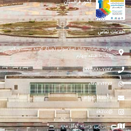
کشور قزاقستان
27 می 2024
اطلاعات تماس
تهران، خیابان خالد اسلامبولی (وزرا)، کوچه بیست‌ویکم،
پلاک ۱۰ طبقه چهارم
982188107743+
09201274476
info@irkzcc.ir
@irkzcc
مسیریابی بوسیله گوگل مپ