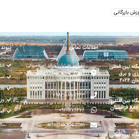
وزش بازرگانی
اطلاعات تماس
پیوند 
تهران، خیابان خالد اسلامبولی
اتا
گاه بین المللی
(وزرا)، کوچه بیست‌ویکم، پلاک ۱۰
زی و برق
سا
ن 2024
طبقه چهارم
سفا
982188107743+
وز
اه بین‌المللی
قزاقستان
09201274476
گم
info@irkzbc.com
گاه بین المللی