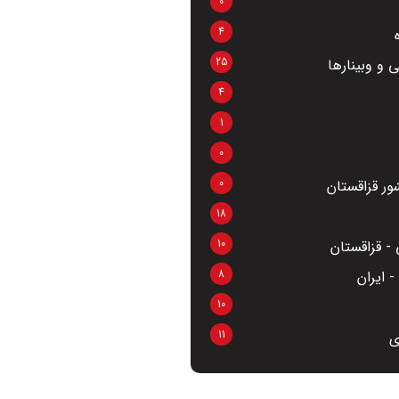
0
4
25
 و وبینارها
4
1
0
0
ر قزاقستان
18
10
- قزاقستان
8
 ایران
10
11
ی