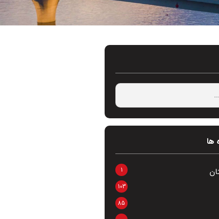
 ها
1
ان
103
85