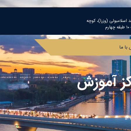
د اسلامبولی (وزرا)، کوچه
م
با ما
کز آموزش