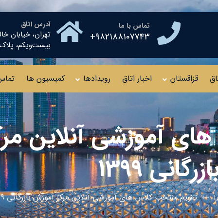
آدرس اتاق
تماس با ما
تهران، خیابان خال
982188107743+
بیست‌ویکم، پلاک ۱۰ طبقه چهار
اق
قزاقستان
اخبار اتاق
رویدادها
کمیسیون ها
تماس 
ای آموزشی آنلاین مر
ازرگانی 1399
تقویم منتخب کلاس های آموزشی آنلاین مرکز آموزش بازرگانی 1399
ا