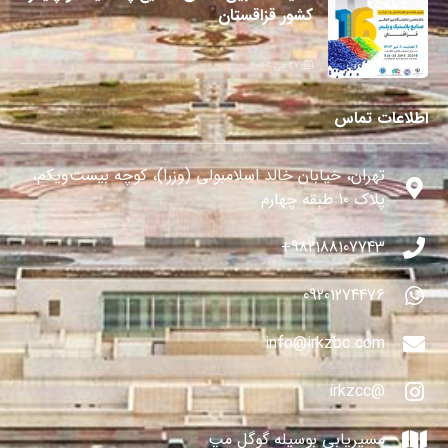
کشور قزاقستان
27 می 2024
اطلاعات تماس
تهران، خیابان خالد اسلامبولی (وزرا)، کوچه بیست‌ویکم،
پلاک ۱۰ طبقه چهارم
982188107743+
09201274476
info@irkzbc.com
@irkzcc
مسیریابی بوسیله گوگل مپ