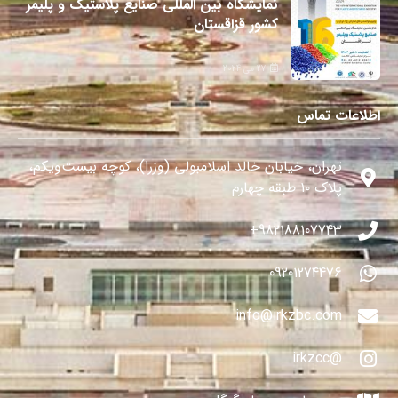
نمایشگاه بین المللی صنایع پلاستیک و پلیمر
کشور قزاقستان
27 می 2024
اطلاعات تماس
تهران، خیابان خالد اسلامبولی (وزرا)، کوچه بیست‌ویکم،
پلاک ۱۰ طبقه چهارم
982188107743+
09201274476
info@irkzbc.com
@irkzcc