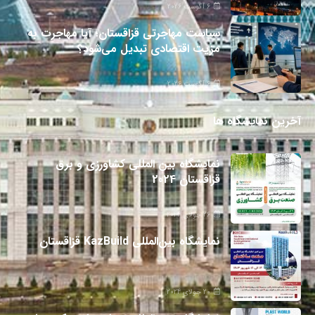
6 آگوست 2026
سیاست مهاجرتی قزاقستان؛ آیا مهاجرت به
مزیت اقتصادی تبدیل می‌شود؟
6 آگوست 2026
آخرین نمایشگاه ها
نمایشگاه بین المللی کشاورزی و برق
قزاقستان 2024
26 جولای 2024
نمایشگاه بین‌المللی KazBuild قزاقستان
20 جولای 2024