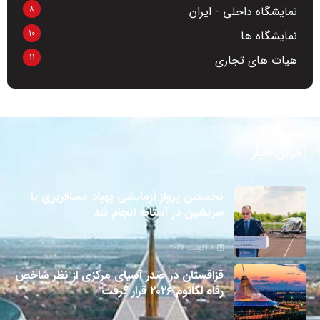
8
نمایشگاه داخلی - ایران
10
نمایشگاه ها
11
هیات های تجاری
آخرین اخبار
نخستین پرواز آزمایشی پهپاد مسافربری با
سرنشین در آستانه انجام شد
6 آگوست 2026
قزاقستان در صدر آسیای مرکزی از نظر شاخص
رفاه لگاتوم ۲۰۲۶ قرار گرفت