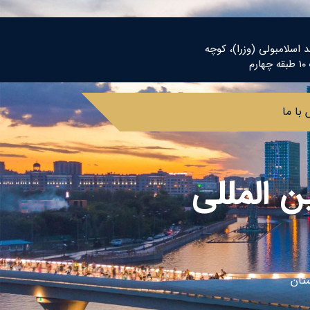
د اسلامبولی (وزرا)، کوچه
م
با ما
ن المللی
تان