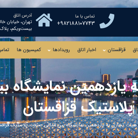
آدرس اتاق
تماس با ما
تهران، خیابان خال
982188107743+
بیست‌ویکم، پلاک ۱۰ طبقه چهار
اق
قزاقستان
اخبار اتاق
رویدادها
کمیسیون ها
تماس 
 یازدهمین نمایشگاه بی
لاستیک قزاقستان
 هیات تجاری به یازدهمین نمایشگاه بین المللی صنعت پلاستیک قزاقس