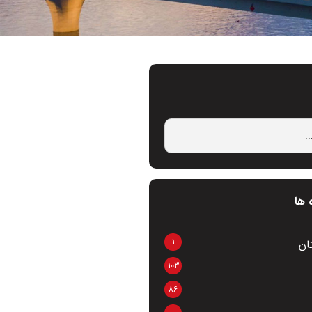
 ها
1
ان
103
86