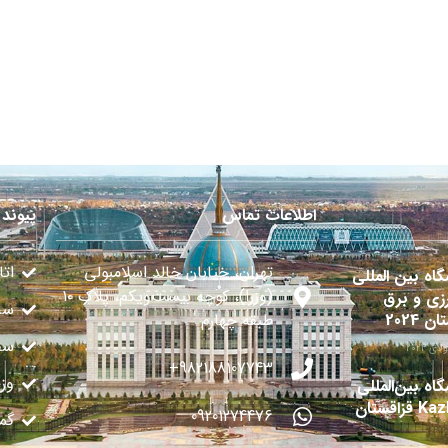
اطلاعات تماس
پیوند 
تهران، خیابان خالد اسلامبولی
اتا
گاه بین المللی
(وزرا)، کوچه بیست‌ویکم، پلاک ۱۰
زی و برق
سا
ن 2024
طبقه چهارم
سفا
982188107743+
وز
اه بین‌المللی
قزاقستان
09201274476
گم