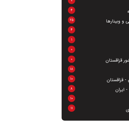
0
4
25
 و وبینارها
4
1
0
0
ر قزاقستان
18
10
- قزاقستان
8
 ایران
10
11
ی