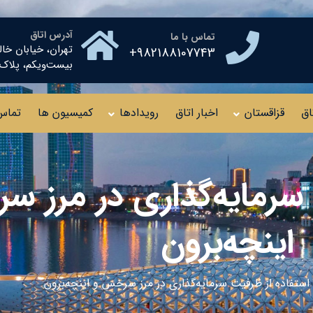
آدرس اتاق
تماس با ما
تهران، خیابان خال
982188107743+
بیست‌ویکم، پلاک ۱۰ طبقه چهار
اق
قزاقستان
اخبار اتاق
رویدادها
کمیسیون ها
تماس 
 سرمایه‌گذاری در مرز 
اینچه‌برون
استفاده از ظرفیت سرمایه‌گذاری در مرز سرخس و اینچه‌برون