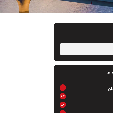
 ها
1
ان
103
86