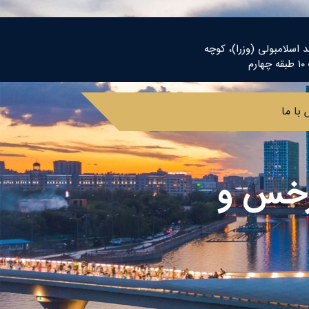
د اسلامبولی (وزرا)، کوچه
م
با ما
سرخس و