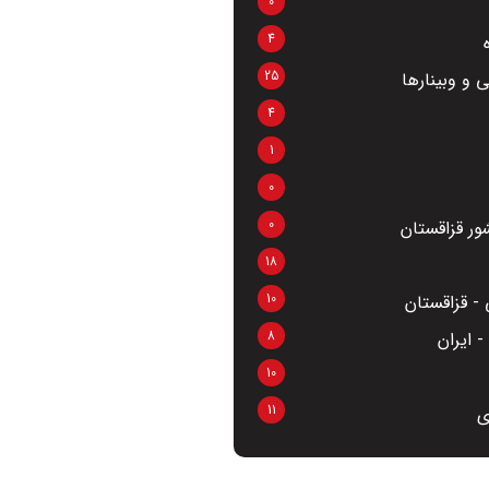
0
4
25
 و وبینارها
4
1
0
0
ر قزاقستان
18
10
- قزاقستان
8
 ایران
10
11
ی