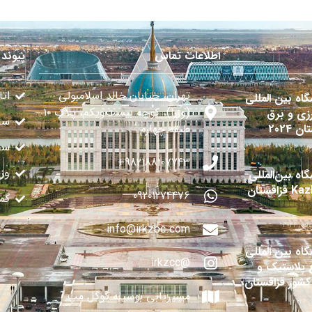
اطلاعات تماس
پیوند 
تهران، خیابان خالد اسلامبولی
اتا
گاه بین المللی
(وزرا)، کوچه بیست‌ویکم، پلاک ۱۰
زی و برق
سا
ن 2024
طبقه چهارم
سفا
982188107743+
وز
اه بین‌المللی
قزاقستان
09201274476
گم
info@irkzbc.com
گاه بین المللی
@irkzcc
 پلاستیک و
 کشور قزاقستان
مسیریابی بوسیله گوگل مپ