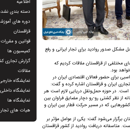
اطلاعیه
دسته بندی نشده
دوره های آموزشی
قزاقستان
قوانین و مقررات
ل مشکل صدور روادید برای تجار ایرانی و رفع
کمیسیون ها
گزارش تجاری کشو
ی مختلفی از قزاقستان ملاقات کردیم که
واهد بود.
مقالات
ناسبی برای حضور فعالان اقتصادی ایران در
نمایشگاه خارجی 
اری ایران و قزاقستان اشاره کرده و گفت:
نمایشگاه داخلی -
 است. در حوزه حمل‌ونقل دریایی لازم است هر
ه از نظر کشتی رو-رو دچار مضایق فراوان بین
نمایشگاه ها
کشورهایی که در مسیر حرکت قطار بین ایران و
هیات های تجار
ن برگزار می‌شود گفت: یکی از عوامل مؤثر بر
ت. متاسفانه دریافت روادید از کشور قزاقستان