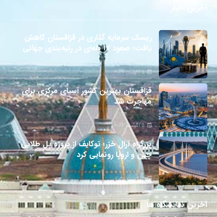
آخرین اخبار
ریسک سرمایه گذاری در قزاقستان کاهش
یافت؛ صعود ۱۷ پله‌ای در رتبه‌بندی جهانی
5 آگوست 2026
قزاقستان بهترین کشور آسیای مرکزی برای
مهاجرت شد
5 آگوست 2026
بزرگراه آرال خزر؛ توکایف از پروژه پل طلایی
چین و اروپا رونمایی کرد
4 آگوست 2026
آخرین نمایشگاه ها