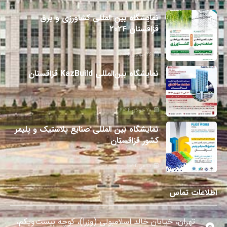
نمایشگاه بین المللی کشاورزی و برق
قزاقستان 2024
26 جولای 2024
نمایشگاه بین‌المللی KazBuild قزاقستان
20 جولای 2024
نمایشگاه بین المللی صنایع پلاستیک و پلیمر
کشور قزاقستان
27 می 2024
اطلاعات تماس
تهران، خیابان خالد اسلامبولی (وزرا)، کوچه بیست‌ویکم،