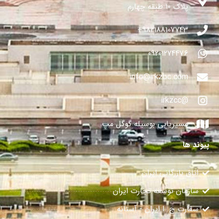
پلاک ۱۰ طبقه چهارم
982188107743+
09201274476
info@irkzbc.com
@irkzcc
مسیریابی بوسیله گوگل مپ
پیوند ها
اتاق بازرگانی ایران
سازمان توسعه تجارت ایران
سفارت ج. ا ایران - آستانه