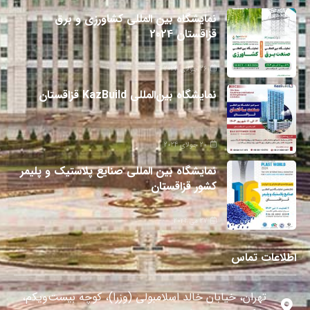
نمایشگاه بین المللی کشاورزی و برق
قزاقستان 2024
26 جولای 2024
نمایشگاه بین‌المللی KazBuild قزاقستان
20 جولای 2024
نمایشگاه بین المللی صنایع پلاستیک و پلیمر
کشور قزاقستان
27 می 2024
اطلاعات تماس
تهران، خیابان خالد اسلامبولی (وزرا)، کوچه بیست‌ویکم،