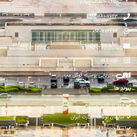
پلاک ۱۰ طبقه چهارم
982188107743+
09201274476
info@irkzbc.com
@irkzcc
مسیریابی بوسیله گوگل مپ
پیوند ها
اتاق بازرگانی ایران
سازمان توسعه تجارت ایران
سفارت ج. ا ایران - آستانه