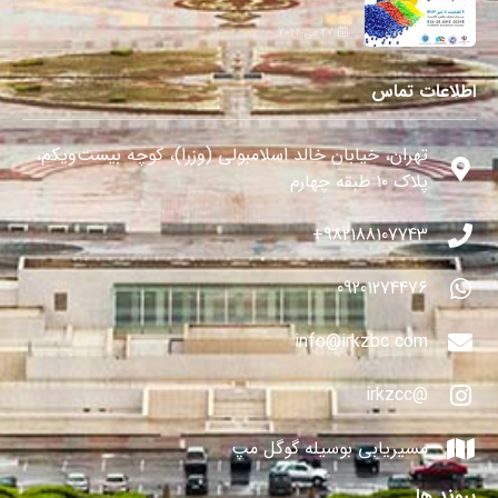
27 می 2024
اطلاعات تماس
تهران، خیابان خالد اسلامبولی (وزرا)، کوچه بیست‌ویکم،
پلاک ۱۰ طبقه چهارم
982188107743+
09201274476
info@irkzbc.com
@irkzcc
مسیریابی بوسیله گوگل مپ
پیوند ها