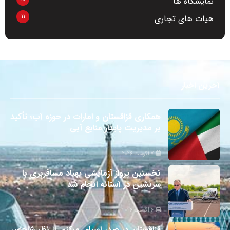
نمایشگاه ها
11
هیات های تجاری
آخرین اخبار
همکاری قزاقستان و امارات در حوزه آب؛ تأکید
بر مدیریت پایدار منابع آبی
7 آگوست 2026
نخستین پرواز آزمایشی پهپاد مسافربری با
سرنشین در آستانه انجام شد
6 آگوست 2026
قزاقستان در صدر آسیای مرکزی از نظر شاخص