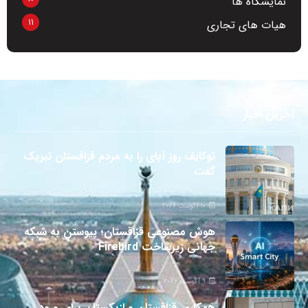
نمایشگاه ها
11
هیات های تجاری
آخرین اخبار
توکایف روز آبای را به مردم قزاقستان تبریک
گفت
10 آگوست 2026
هوش مصنوعی قزاقستان؛ پیوستن به شبکه
جهانی زیرساخت Firebird
9 آگوست 2026
همکاری قزاقستان و ازبکستان برای ورود