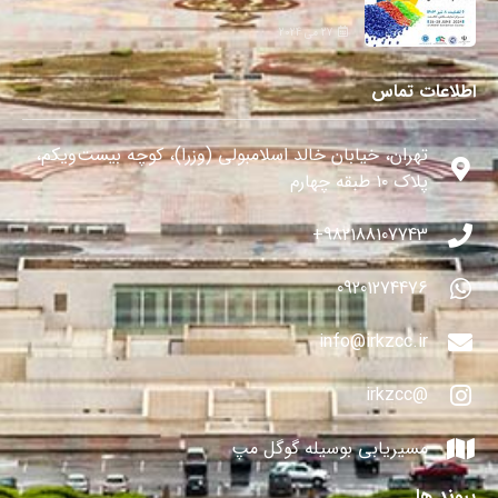
27 می 2024
اطلاعات تماس
تهران، خیابان خالد اسلامبولی (وزرا)، کوچه بیست‌ویکم،
پلاک ۱۰ طبقه چهارم
982188107743+
09201274476
info@irkzcc.ir
@irkzcc
مسیریابی بوسیله گوگل مپ
پیوند ها