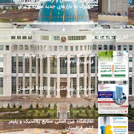
مشترک به بازارهای جدید سوریه و عراق
8 آگوست 2026
آخرین نمایشگاه ها
نمایشگاه بین المللی کشاورزی و برق
قزاقستان 2024
26 جولای 2024
نمایشگاه بین‌المللی KazBuild قزاقستان
20 جولای 2024
نمایشگاه بین المللی صنایع پلاستیک و پلیمر
کشور قزاقستان