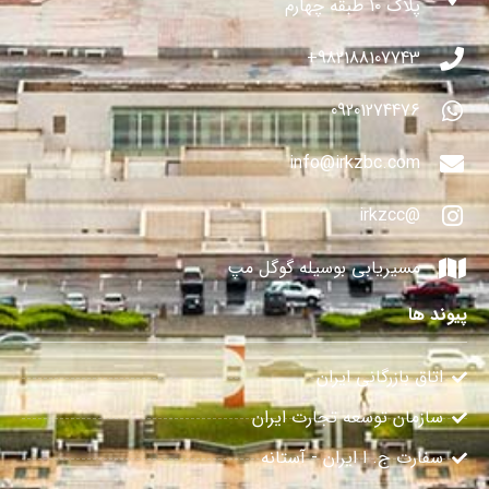
پلاک ۱۰ طبقه چهارم
982188107743+
09201274476
info@irkzbc.com
@irkzcc
مسیریابی بوسیله گوگل مپ
پیوند ها
اتاق بازرگانی ایران
سازمان توسعه تجارت ایران
سفارت ج. ا ایران - آستانه