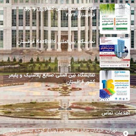
نمایشگاه بین المللی کشاورزی و برق
قزاقستان 2024
26 جولای 2024
نمایشگاه بین‌المللی KazBuild قزاقستان
20 جولای 2024
نمایشگاه بین المللی صنایع پلاستیک و پلیمر
کشور قزاقستان
27 می 2024
اطلاعات تماس
تهران، خیابان خالد اسلامبولی (وزرا)، کوچه بیست‌ویکم،