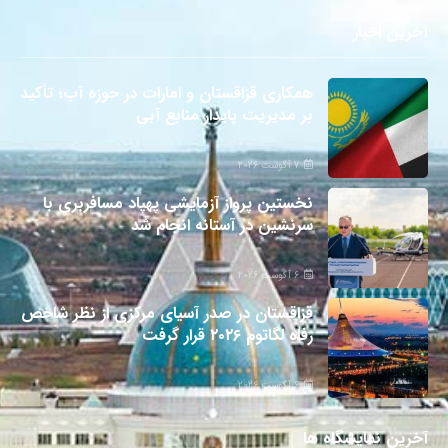
آخرین اخبار
همکاری قزاقستان و امارات در حوزه آب؛ تأکید
بر مدیریت پایدار منابع آبی
7 آگوست 2026
نخستین پرواز آزمایشی پهپاد مسافربری با
سرنشین در آستانه انجام شد
6 آگوست 2026
قزاقستان در صدر آسیای مرکزی از نظر شاخص
رفاه لگاتوم ۲۰۲۶ قرار گرفت
6 آگوست 2026
آخرین نمایشگاه ها