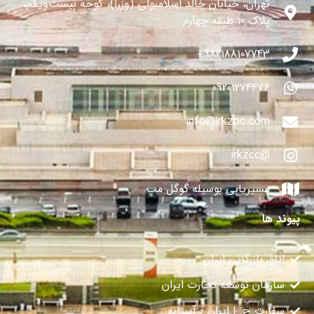
تهران، خیابان خالد اسلامبولی (وزرا)، کوچه بیست‌ویکم،
پلاک ۱۰ طبقه چهارم
982188107743+
09201274476
info@irkzbc.com
@irkzcc
مسیریابی بوسیله گوگل مپ
پیوند ها
اتاق بازرگانی ایران
سازمان توسعه تجارت ایران
سفارت ج. ا ایران - آستانه