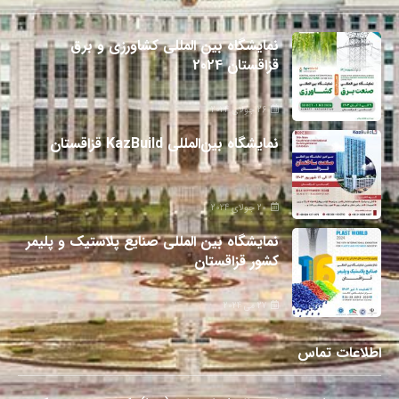
نمایشگاه بین المللی کشاورزی و برق
قزاقستان 2024
26 جولای 2024
نمایشگاه بین‌المللی KazBuild قزاقستان
20 جولای 2024
نمایشگاه بین المللی صنایع پلاستیک و پلیمر
کشور قزاقستان
27 می 2024
اطلاعات تماس