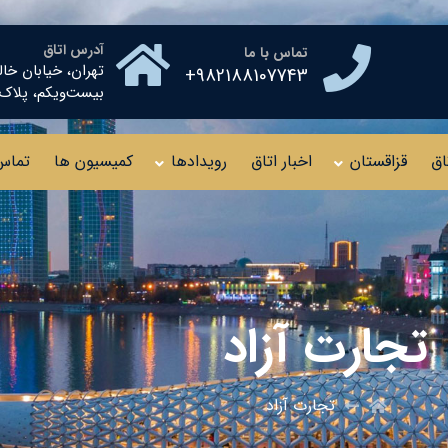
آدرس اتاق
تماس با ما
تهران، خیابان خال
982188107743+
بیست‌ویکم، پلاک ۱۰ طبقه چهار
اق
قزاقستان
اخبار اتاق
رویدادها
کمیسیون ها
تماس 
تجارت آزاد
تجارت آزاد