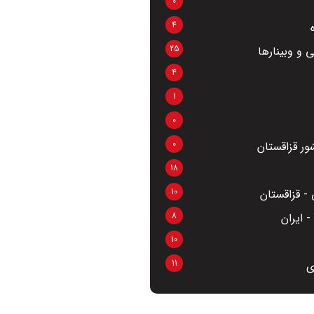
0
4
25
 و وبینارها
4
1
0
0
ر قزاقستان
18
10
- قزاقستان
8
 ایران
10
11
ی