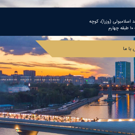
د اسلامبولی (وزرا)، کوچه
م
با ما