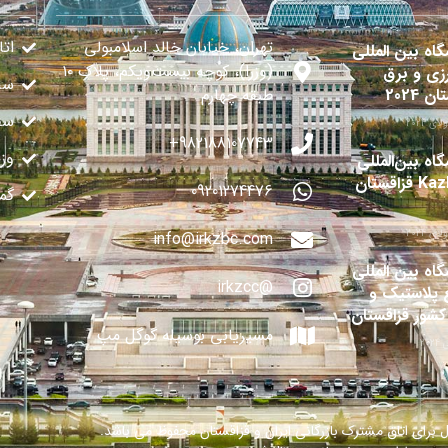
تهران، خیابان خالد اسلامبولی
اتا
گاه بین المللی
(وزرا)، کوچه بیست‌ویکم، پلاک ۱۰
زی و برق
سا
ن 2024
طبقه چهارم
سفا
982188107743+
وز
اه بین‌المللی
قزاقستان
09201274476
گم
info@irkzbc.com
گاه بین المللی
@irkzcc
 پلاستیک و
 کشور قزاقستان
مسیریابی بوسیله گوگل مپ
ل برای اتاق مشترک بازرگانی ایران و قزاقستان محفوظ می باشد.