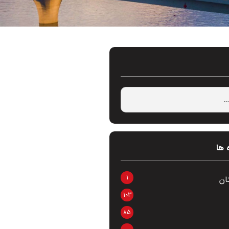
 ها
1
ان
103
85