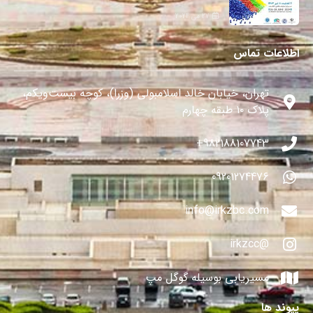
27 می 2024
اطلاعات تماس
تهران، خیابان خالد اسلامبولی (وزرا)، کوچه بیست‌ویکم،
پلاک ۱۰ طبقه چهارم
982188107743+
09201274476
info@irkzbc.com
@irkzcc
مسیریابی بوسیله گوگل مپ
پیوند ها