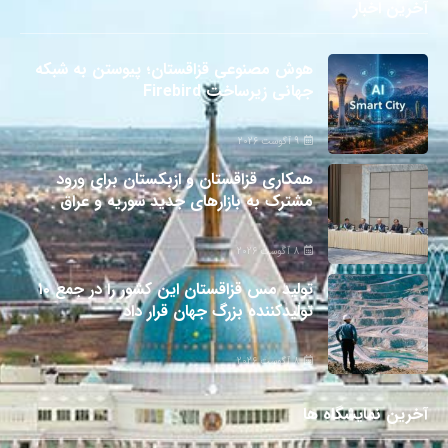
آخرین اخبار
هوش مصنوعی قزاقستان؛ پیوستن به شبکه
جهانی زیرساخت Firebird
9 آگوست 2026
همکاری قزاقستان و ازبکستان برای ورود
مشترک به بازارهای جدید سوریه و عراق
8 آگوست 2026
تولید مس قزاقستان این کشور را در جمع ۱۰
تولیدکننده بزرگ جهان قرار داد
8 آگوست 2026
آخرین نمایشگاه ها