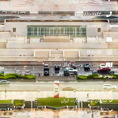
پلاک ۱۰ طبقه چهارم
982188107743+
09201274476
info@irkzcc.ir
@irkzcc
مسیریابی بوسیله گوگل مپ
پیوند ها
اتاق بازرگانی ایران
سازمان توسعه تجارت ایران
سفارت ج. ا ایران - آستانه