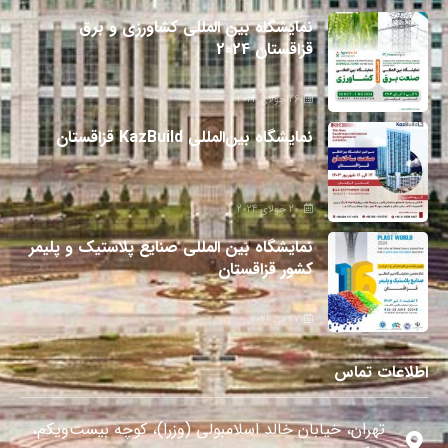
نمایشگاه بین المللی کشاورزی و برق
قزاقستان 2024
26 جولای 2024
نمایشگاه بین‌المللی KazBuild قزاقستان
20 جولای 2024
نمایشگاه بین المللی صنایع پلاستیک و پلیمر
کشور قزاقستان
27 می 2024
اطلاعات تماس
تهران، خیابان خالد اسلامبولی (وزرا)، کوچه بیست‌ویکم،