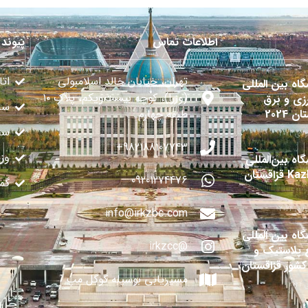
اطلاعات تماس
پیوند 
تهران، خیابان خالد اسلامبولی
اتا
گاه بین المللی
(وزرا)، کوچه بیست‌ویکم، پلاک ۱۰
زی و برق
سا
ن 2024
طبقه چهارم
سفا
982188107743+
وز
اه بین‌المللی
قزاقستان
09201274476
گم
info@irkzbc.com
گاه بین المللی
@irkzcc
 پلاستیک و
 کشور قزاقستان
مسیریابی بوسیله گوگل مپ