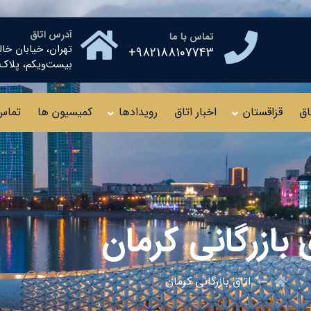
آدرس اتاق
تماس با ما
تهران، خیابان خال
982188107743+
بیست‌ویکم، پلاک ۱۰ طبقه چهار
اق
قزاقستان
اخبار اتاق
رویدادها
کمیسیون ها
تماس 
 بازرگانی کرمان
اتاق بازرگانی کرمان