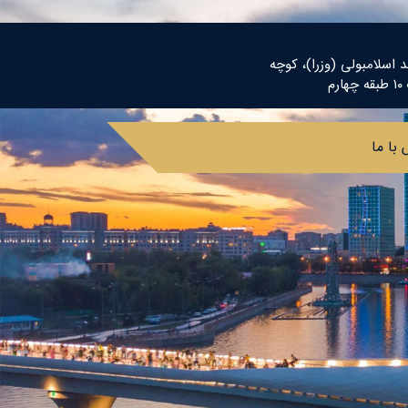
د اسلامبولی (وزرا)، کوچه
م
با ما