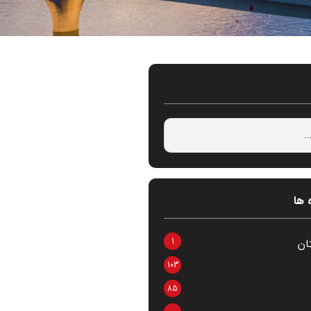
 ها
1
ان
103
85