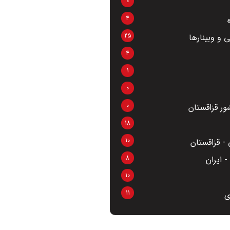
0
4
25
 و وبینارها
4
1
0
0
ر قزاقستان
18
10
- قزاقستان
8
 ایران
10
11
ی