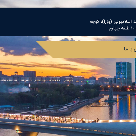
د اسلامبولی (وزرا)، کوچه
م
با ما