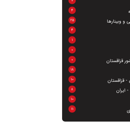
0
4
25
 و وبینارها
4
1
0
0
ر قزاقستان
18
10
- قزاقستان
8
 ایران
10
11
ی