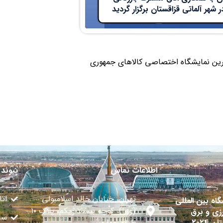
هر آلماتی قزاقستان برگزار گردید
گترین نمایشگاه اختصاصی کالاهای جمهوری
اطلاعات تماس
پیوند 
تهران، خیابان خالد اسلامبولی
اتا
گاه بین المللی
(وزرا)، کوچه بیست‌ویکم، پلاک ۱۰
زی و برق
سا
ن 2024
طبقه چهارم