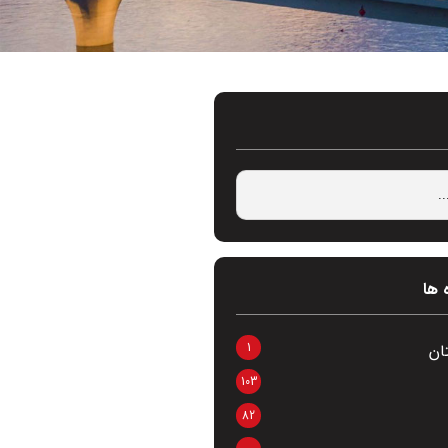
 ها
1
ان
103
82