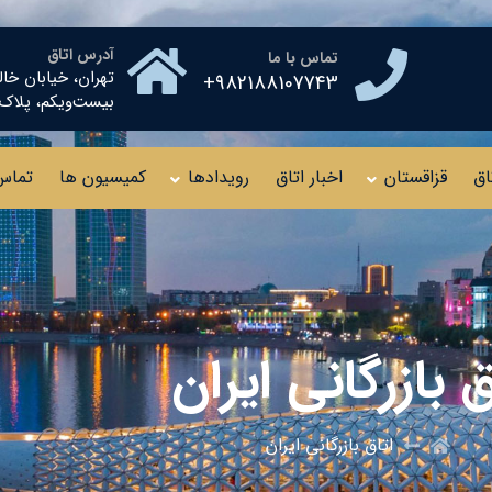
آدرس اتاق
تماس با ما
تهران، خیابان خال
982188107743+
بیست‌ویکم، پلاک ۱۰ طبقه چهار
اق
قزاقستان
اخبار اتاق
رویدادها
کمیسیون ها
تماس 
ق بازرگانی ایران
اتاق بازرگانی ایران