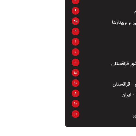
0
4
25
 و وبینارها
4
1
0
0
ر قزاقستان
18
10
- قزاقستان
8
 ایران
10
11
ی