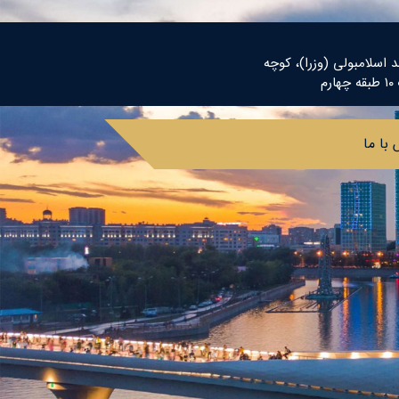
د اسلامبولی (وزرا)، کوچه
م
با ما