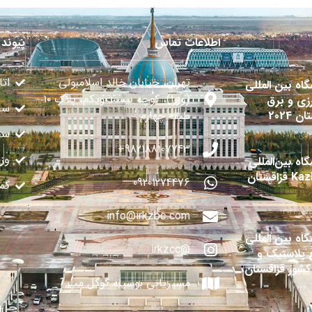
اطلاعات تماس
پیوند 
تهران، خیابان خالد اسلامبولی
اتا
گاه بین المللی
(وزرا)، کوچه بیست‌ویکم، پلاک ۱۰
زی و برق
سا
ن 2024
طبقه چهارم
سفا
982188107743+
وز
اه بین‌المللی
قزاقستان
09201274476
گم
info@irkzbc.com
گاه بین المللی
@irkzcc
 پلاستیک و
 کشور قزاقستان
مسیریابی بوسیله گوگل مپ