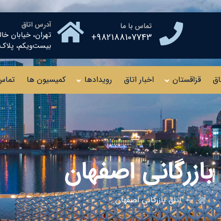
آدرس اتاق
تماس با ما
تهران، خیابان خال
982188107743+
بیست‌ویکم، پلاک ۱۰ طبقه چهار
اق
قزاقستان
اخبار اتاق
رویدادها
کمیسیون ها
تماس 
 بازرگانی اصفهان
اتاق بازرگانی اصفهان