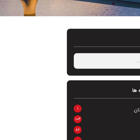
 ها
1
ان
103
86