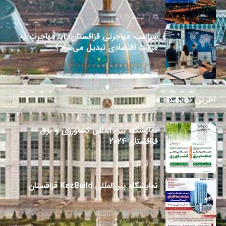
6 آگوست 2026
سیاست مهاجرتی قزاقستان؛ آیا مهاجرت به
مزیت اقتصادی تبدیل می‌شود؟
6 آگوست 2026
آخرین نمایشگاه ها
نمایشگاه بین المللی کشاورزی و برق
قزاقستان 2024
26 جولای 2024
نمایشگاه بین‌المللی KazBuild قزاقستان
20 جولای 2024