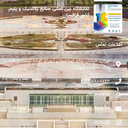
نمایشگاه بین المللی صنایع پلاستیک و پلیمر
کشور قزاقستان
27 می 2024
اطلاعات تماس
تهران، خیابان خالد اسلامبولی (وزرا)، کوچه بیست‌ویکم،
پلاک ۱۰ طبقه چهارم
982188107743+
09201274476
info@irkzbc.com
@irkzcc