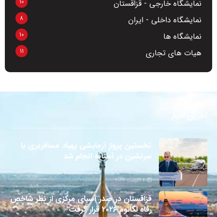
10
نمایشگاه خارجی - قزاقستان
8
نمایشگاه داخلی - ایران
10
نمایشگاه ها
11
هیات های تجاری
آخرین اخبار
نخستین پرواز آزمایشی پهپاد مسافربری با
سرنشین در آستانه انجام شد
6 آگوست 2026
قزاقستان در صدر آسیای مرکزی از نظر شاخص
رفاه لگاتوم ۲۰۲۶ قرار گرفت