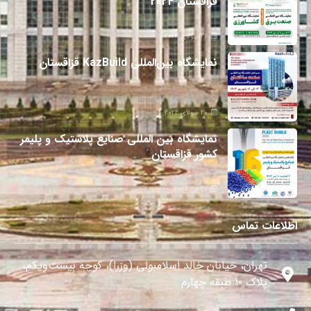
قزاقستان 2024
26 جولای 2024
نمایشگاه بین‌المللی KazBuild قزاقستان
20 جولای 2024
نمایشگاه بین المللی صنایع پلاستیک و پلیمر
کشور قزاقستان
27 می 2024
اطلاعات تماس
تهران، خیابان خالد اسلامبولی (وزرا)، کوچه بیست‌ویکم،
پلاک ۱۰ طبقه چهارم