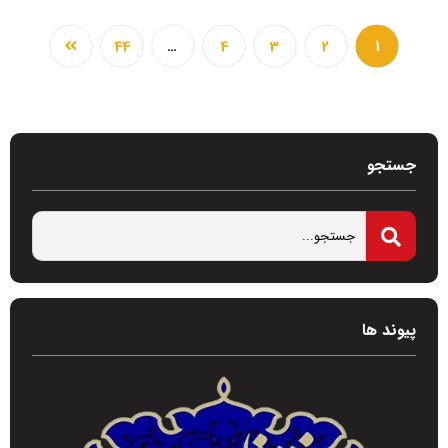
44
…
4
3
2
1
جستجو
پیوند ها