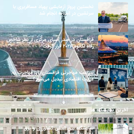
نخستین پرواز آزمایشی پهپاد مسافربری با
سرنشین در آستانه انجام شد
6 آگوست 2026
قزاقستان در صدر آسیای مرکزی از نظر شاخص
رفاه لگاتوم ۲۰۲۶ قرار گرفت
6 آگوست 2026
سیاست مهاجرتی قزاقستان؛ آیا مهاجرت به
مزیت اقتصادی تبدیل می‌شود؟
6 آگوست 2026
آخرین نمایشگاه ها
نمایشگاه بین المللی کشاورزی و برق