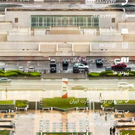
982188107743+
09201274476
info@irkzbc.com
@irkzcc
مسیریابی بوسیله گوگل مپ
پیوند ها
اتاق بازرگانی ایران
سازمان توسعه تجارت ایران
سفارت ج. ا ایران - آستانه
وزارت امور خارجه
گمرک جمهوری اسلامی ایران