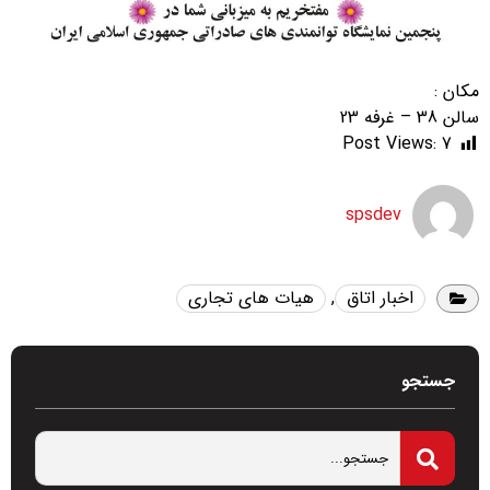
مکان :
سالن 38 – غرفه 23
Post Views:
7
spsdev
اخبار اتاق
,
هیات های تجاری
جستجو