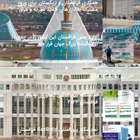
همکاری قزاقستان و ازبکستان برای ورود
مشترک به بازارهای جدید سوریه و عراق
8 آگوست 2026
تولید مس قزاقستان این کشور را در جمع ۱۰
تولیدکننده بزرگ جهان قرار داد
8 آگوست 2026
آخرین نمایشگاه ها
نمایشگاه بین المللی کشاورزی و برق
قزاقستان 2024
26 جولای 2024
نمایشگاه بین‌المللی KazBuild قزاقستان