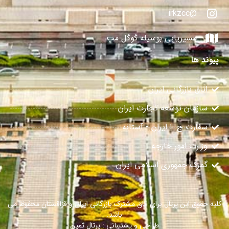
@irkzcc
مسیریابی بوسیله گوگل مپ
پیوند ها
اتاق بازرگانی ایران
سازمان توسعه تجارت ایران
سفارت ج. ا ایران - آستانه
وزارت امور خارجه
گمرک جمهوری اسلامی ایران
کلیه حقوق این پرتال برای اتاق مشترک بازرگانی ایران و قزاقستان محفوظ می
باشد.
طراحی و پشتیبانی : پرتال ثمین