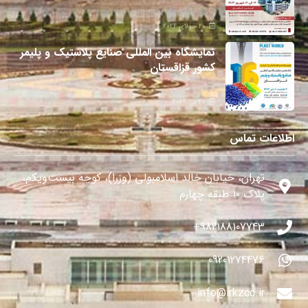
20 جولای 2024
نمایشگاه بین المللی صنایع پلاستیک و پلیمر
کشور قزاقستان
27 می 2024
اطلاعات تماس
تهران، خیابان خالد اسلامبولی (وزرا)، کوچه بیست‌ویکم،
پلاک ۱۰ طبقه چهارم
982188107743+
09201274476
info@irkzcc.ir