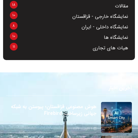
18
مقالات
10
نمایشگاه خارجی - قزاقستان
8
نمایشگاه داخلی - ایران
10
نمایشگاه ها
11
هیات های تجاری
آخرین اخبار
هوش مصنوعی قزاقستان؛ پیوستن به شبکه
جهانی زیرساخت Firebird
9 آگوست 2026